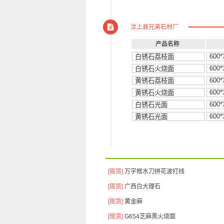
汶上县兄弟石材厂
产品名称
[现货]
万字框水刀拼花波打线
[现货]
广西白大理石
[现货]
黄金麻
[现货]
G654芝麻黑火烧面