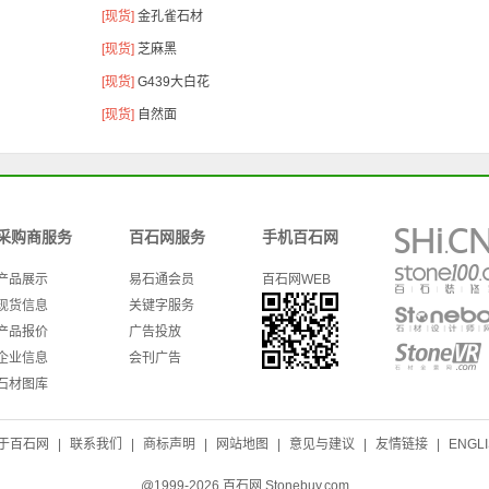
[现货]
金孔雀石材
[现货]
芝麻黑
[现货]
G439大白花
[现货]
自然面
采购商服务
百石网服务
手机百石网
产品展示
易石通会员
百石网WEB
现货信息
关键字服务
产品报价
广告投放
企业信息
会刊广告
石材图库
于百石网
|
联系我们
|
商标声明
|
网站地图
|
意见与建议
|
友情链接
|
ENGL
@1999-2026 百石网 Stonebuy.com