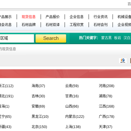
百
产品展示
现货信息
产品报价
企业信息
行业资讯
机械设
展会讯息
石材品牌
石材双译
工程欣赏
石材会刊
企业视
热门关键字：
蒙古黑
板岩
汉白
的现货信息
浙江
(112)
海南
(37)
云南
(59)
河南
(208)
湖北
(191)
吉林
(30)
甘肃
(16)
湖南
(78)
青海
(1)
安徽
(69)
山西
(66)
江西
(168)
辽宁
(65)
黑龙江
(10)
内蒙古
(122)
广西
(178)
新疆
(43)
北京
(150)
上海
(138)
天津
(37)