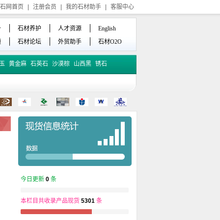
石网首页
|
注册会员
|
我的石材助手
|
客服中心
备
石材养护
人才资源
English
频
石材论坛
外贸助手
石材O2O
玉
黄金麻
石英石
沙漠棕
山西黑
锈石
今日更新
0
条
本栏目共收录产品现货
5301
条