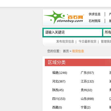
供求信息
石材图库
发布现货信息
|
今日最新现货
|
管理我
您的位置：
首页
>
现货信息
区域分类
福建
(1246)
广东
(557)
河北
(387)
江苏
(132)
陕西
(45)
贵州
(32)
四川
(153)
山东
(898)
西藏
(0)
宁夏
(2)