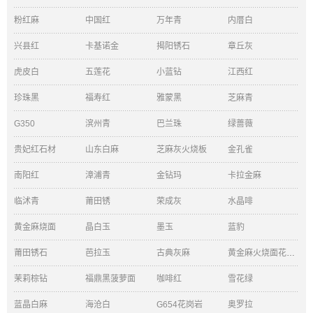
粉红麻
中国红
万年青
内厝白
兴县红
卡基诺金
揭阳锈石
章丘灰
虎皮白
五莲花
小蓝钻
江西红
珍珠黑
福寿红
雅蒙黑
芝麻青
G350
滨州青
巴兰珠
绿蔷薇
贵妃红石材
山东白麻
芝麻灰火烧板
金孔雀
南阳红
漳浦青
金钻玛
卡拉金麻
临沭青
莆田锈
荣成灰
水晶啡
黄金麻烧面
晶白玉
墨玉
蓝豹
莆田锈石
芭拉玉
古典灰麻
黄金麻火烧面花岗岩
茉莉棕钻
福鼎黑菠萝面
咖啡红
雪花绿
蓝晶白麻
海沧白
G654花岗岩
奥罗拉