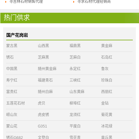
寻吉林石材销售代理
寻求石材代理经销商
热门供求
国产花岗岩
蒙古黑
山西黑
福鼎黑
黄金麻
锈石
芝麻黑
芝麻白
石岛红
中国黑
随州黄金麻
永定红
鲁灰
寿宁红
福建青石
三峡红
珍珠白
富贵红
随州白麻
山东黄麻
西丽红
五莲花石材
虎贝
柳埠红
金钻
崂山灰
虎皮锈
龙须红
菊花黄
蒙山花
G351
平度白
冰花绿
锈石G682
文登白
雪花青
章丘黑