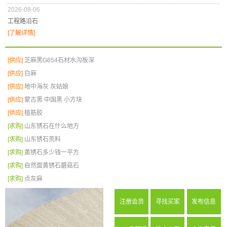
2026-08-06
工程路沿石
[了解详情]
[供应]
芝麻黑G654石材水沟板深
[供应]
白麻
[供应]
地中海灰 灰姑娘
[供应]
蒙古黑 中国黑 小方块
[供应]
植筋胶
[求购]
山东锈石在什么地方
[求购]
山东锈石荒料
[求购]
黄锈石多少钱一平方
[求购]
自然面黄锈石蘑菇石
[求购]
点灰麻
注册会员
寻找买家
发布信息