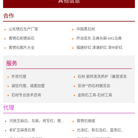
其他信息
合作
山东锈石生产厂家
中国黑石材
黄锈石和锈岩石
乔治亚灰 古典灰麻 641古典
黄锈石图片大全
福建虾红 漳浦虾红 漳州虾红
服务
外贸代理
石材 瓷砖清洗养护（兼营清洗
诚信代理，诚邀加盟
亚洲**的石材展览会
石材专业技术咨询
金刚石工具-石材工具
代理
河南芝麻白，灰麻，将军红，黄锈石
黄锈石硬度
老矿芝麻黑石凳
光泽红、新石岛红、富贵红、