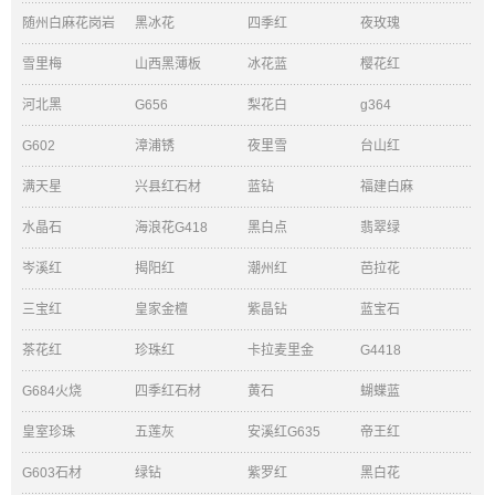
随州白麻花岗岩
黑冰花
四季红
夜玫瑰
雪里梅
山西黑薄板
冰花蓝
樱花红
河北黑
G656
梨花白
g364
G602
漳浦锈
夜里雪
台山红
满天星
兴县红石材
蓝钻
福建白麻
水晶石
海浪花G418
黑白点
翡翠绿
岑溪红
揭阳红
潮州红
芭拉花
三宝红
皇家金檀
紫晶钻
蓝宝石
茶花红
珍珠红
卡拉麦里金
G4418
G684火烧
四季红石材
黄石
蝴蝶蓝
皇室珍珠
五莲灰
安溪红G635
帝王红
G603石材
绿钻
紫罗红
黑白花