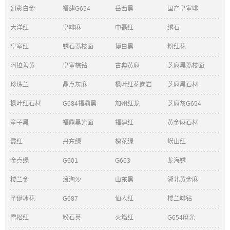
幻彩白金
福建G654
岳西黑
国产皇室啡
大洋红
皇啡麻
中磊红
绣石
皇室红
锈石荔枝面
博白黑
粉红花
阿拉善黄
皇室棕钻
古典黄麻
芝麻黑荔枝面
珍珠兰
晶点灰麻
枫叶红花岗岩
芝麻黑石材
枫叶红石材
G684福鼎黑
加州红龙
芝麻灰G654
童子黑
福鼎黑光面
福建红
黄金麻石材
霞红
丹东绿
槐花绿
崂山红
金点绿
G601
G663
龙海锈
楼兰金
浪淘沙
山东黑
湖北黄金麻
圣诞冰花
G687
仙人红
楼兰啡钻
雪松红
粉石英
火焰红
G654磨光