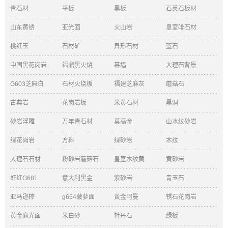
青石材
平板
黑板
石英石板材
山东黄锈
亚光面
火山岩
皇室啡石材
桃红玉
石材矿
异形石材
蓝石
中国黑花岗岩
福鼎黑火烧
幕墙
大理石背景
G603芝麻白
石材火烧板
福建芝麻灰
蘑菇石
古典岩
花岗岩板
米黄石材
黑洞
砂岩浮雕
万年青石材
莫高金
山水纹砂岩
绿花岗岩
方料
绿砂岩
木纹
大理石石材
粉砂岩蘑菇石
皇室木纹黄
黄砂岩
虾红G681
意大利黑金
紫砂岩
青玉石
亚马逊棕
g654菠萝面
黄金阿曼
锈石花岗岩
黄金麻光面
米白砂
牡丹石
绿板