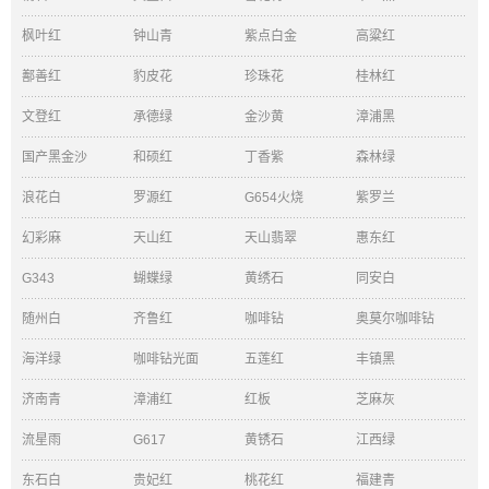
枫叶红
钟山青
紫点白金
高粱红
鄯善红
豹皮花
珍珠花
桂林红
文登红
承德绿
金沙黄
漳浦黑
国产黑金沙
和硕红
丁香紫
森林绿
浪花白
罗源红
G654火烧
紫罗兰
幻彩麻
天山红
天山翡翠
惠东红
G343
蝴蝶绿
黄绣石
同安白
随州白
齐鲁红
咖啡钻
奥莫尔咖啡钻
海洋绿
咖啡钻光面
五莲红
丰镇黑
济南青
漳浦红
红板
芝麻灰
流星雨
G617
黄锈石
江西绿
东石白
贵妃红
桃花红
福建青