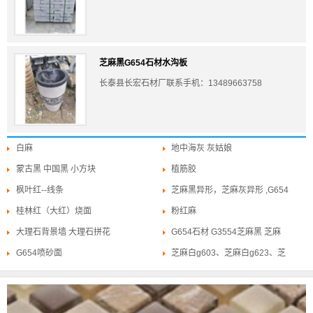
芝麻黑G654石材水沟板
长泰县长宏石材厂联系手机：13489663758
13164849666位于芝麻黑G654、芝麻灰G655、
白麻
地中海灰 灰姑娘
蒙古黑 中国黑 小方块
植筋胶
枫叶红--线条
芝麻黑异形，芝麻灰异形 ,G654
桂林红（大红）烧面
粉红麻
大理石背景墙 大理石拼花
G654石材 G3554芝麻黑 芝麻
G654喷砂面
芝麻白g603、芝麻白g623、芝