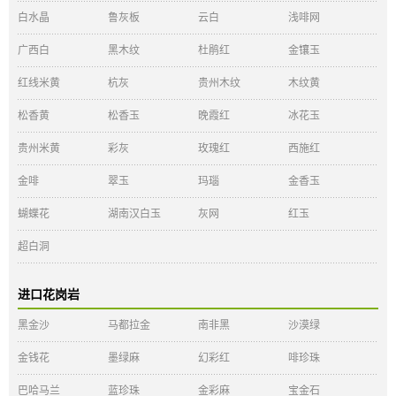
白水晶
鲁灰板
云白
浅啡网
广西白
黑木纹
杜鹃红
金镶玉
红线米黄
杭灰
贵州木纹
木纹黄
松香黄
松香玉
晚霞红
冰花玉
贵州米黄
彩灰
玫瑰红
西施红
金啡
翠玉
玛瑙
金香玉
蝴蝶花
湖南汉白玉
灰网
红玉
超白洞
进口花岗岩
黑金沙
马都拉金
南非黑
沙漠绿
金钱花
墨绿麻
幻彩红
啡珍珠
巴哈马兰
蓝珍珠
金彩麻
宝金石