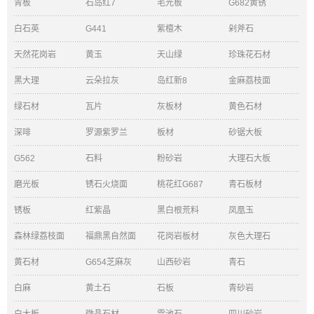
青板
石岛红7
毛光板
G682黄锈
白石英
G441
紫檀木
剁斧石
天然花岗岩
黄玉
天山绿
珍珠花石材
黑大理
云朵拉灰
岛红新8
金麻荔枝面
绿石材
瓦片
灰板材
黄色石材
深啡
罗源紫罗兰
板材
砂锯大板
G562
石料
粉砂岩
大理石大板
磨光板
锈石火烧面
桃花红G687
青石板材
锈板
红紫晶
黑白根荒料
凤凰玉
森林绿荔枝面
福鼎黑自然面
花岗岩板材
灰色大理石
黄石材
G654芝麻灰
山西砂岩
青石
白麻
黄土石
石板
青砂岩