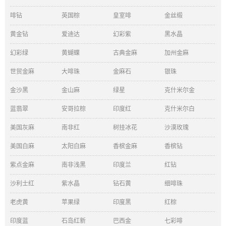
啡钻
英国棕
皇室啡
金丝缎
黄金钻
爱迪达
幻彩紫
黑水晶
幻彩绿
黄蝴蝶
古典金麻
加州金麻
世贸金麻
大啡珠
金麻石
银珠
金沙黑
金山麻
绿星
克什米尔金
蓝翡翠
安哥拉棕
印度红
克什米尔白
美国灰麻
南非红
树挂冰花
沙漠玫瑰
美国白麻
太阳白麻
香槟金麻
香槟钻
紫点金麻
南非浅黑
印度兰
红钻
沙利士红
紫水晶
钻石黄
细啡珠
老虎黄
苹果绿
印度黑
红棕
印度蓝
石岛红新
巴西金
七彩啡