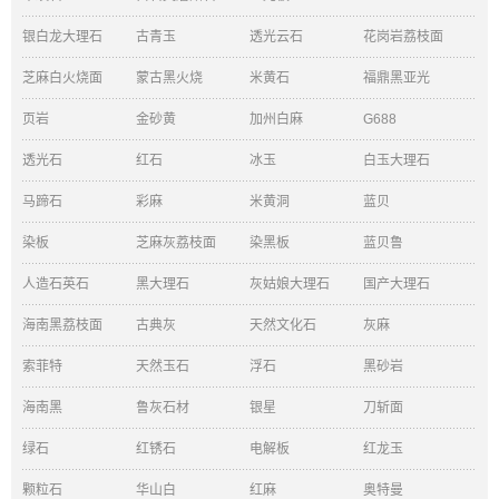
银白龙大理石
古青玉
透光云石
花岗岩荔枝面
芝麻白火烧面
蒙古黑火烧
米黄石
福鼎黑亚光
页岩
金砂黄
加州白麻
G688
透光石
红石
冰玉
白玉大理石
马蹄石
彩麻
米黄洞
蓝贝
染板
芝麻灰荔枝面
染黑板
蓝贝鲁
人造石英石
黑大理石
灰姑娘大理石
国产大理石
海南黑荔枝面
古典灰
天然文化石
灰麻
索菲特
天然玉石
浮石
黑砂岩
海南黑
鲁灰石材
银星
刀斩面
绿石
红锈石
电解板
红龙玉
颗粒石
华山白
红麻
奥特曼