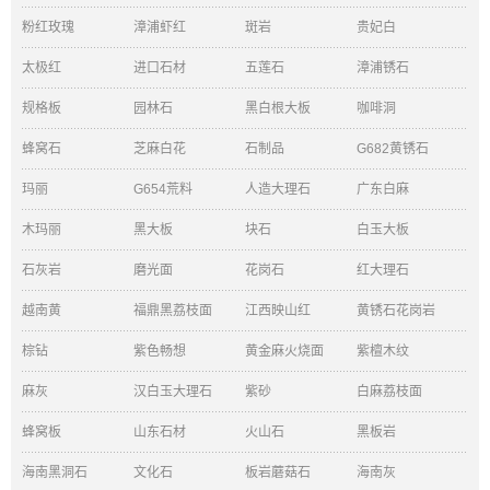
粉红玫瑰
漳浦虾红
斑岩
贵妃白
太极红
进口石材
五莲石
漳浦锈石
规格板
园林石
黑白根大板
咖啡洞
蜂窝石
芝麻白花
石制品
G682黄锈石
玛丽
G654荒料
人造大理石
广东白麻
木玛丽
黑大板
块石
白玉大板
石灰岩
磨光面
花岗石
红大理石
越南黄
福鼎黑荔枝面
江西映山红
黄锈石花岗岩
棕钻
紫色畅想
黄金麻火烧面
紫檀木纹
麻灰
汉白玉大理石
紫砂
白麻荔枝面
蜂窝板
山东石材
火山石
黑板岩
海南黑洞石
文化石
板岩蘑菇石
海南灰