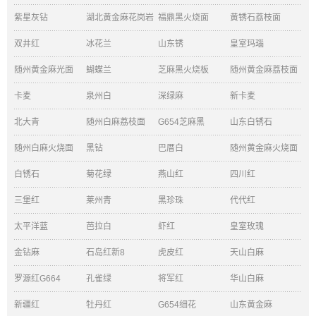
紫星灰钻
湖北黄金麻花岗岩
福鼎黑火烧面
黄锈石荔枝面
双井红
冰花兰
山东锈
皇室玛瑙
随州黄金麻光面
蝴蝶兰
芝麻黑火烧板
随州黄金麻荔枝面
卡麦
泉州白
深绿麻
新卡麦
北大青
随州白麻荔枝面
G654芝麻黑
山东白锈石
随州白麻火烧面
黑钻
巴厝白
随州黄金麻火烧面
白锈石
菊花绿
燕山红
四川红
三堡红
莱州青
黑珍珠
代代红
太平洋蓝
芭拉白
虾红
皇室玫瑰
金钻麻
石岛红新8
虎皮红
天山白麻
罗源红G664
孔雀绿
将军红
华山白麻
新疆红
牡丹红
G654细花
山东黄金麻