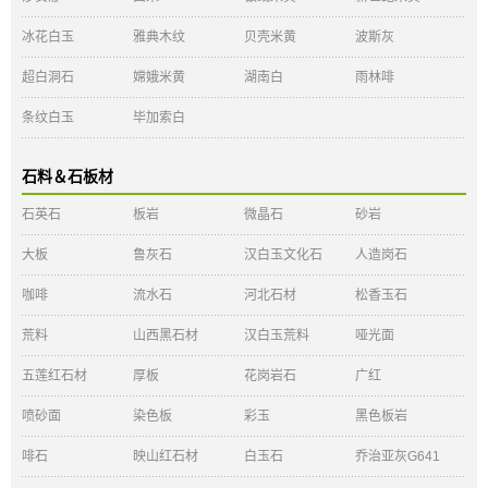
冰花白玉
雅典木纹
贝壳米黄
波斯灰
超白洞石
嫦娥米黄
湖南白
雨林啡
条纹白玉
毕加索白
石料＆石板材
石英石
板岩
微晶石
砂岩
大板
鲁灰石
汉白玉文化石
人造岗石
咖啡
流水石
河北石材
松香玉石
荒料
山西黑石材
汉白玉荒料
哑光面
五莲红石材
厚板
花岗岩石
广红
喷砂面
染色板
彩玉
黑色板岩
啡石
映山红石材
白玉石
乔治亚灰G641