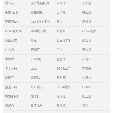
霸王花
蒙古黑荔枝面
中国棕
幻彩蓝
G654石材
新福鼎黑
围场黑
映山红
芝麻黑654
G641乔治亚灰
蓝宝
高梁红
G654龙眼面
中国黑石材
如意红
G654菠萝
天山蓝宝
冰花
石岛红老8
绿石英
广东白
石榴红
兰宝
天宝红
木纹绿
g682黄
皇室棕
天青石
卡麦金麻
玉石
G654亚光
中灰麻
泌阳红
紫蓝钻
云丝麻
沙漠棕
皇室灰麻
虾红锈石
G684福鼎
G383
鲁灰G343
G361
光泽红
阳江红
洪塘白
皇室木纹
安溪红
青钻