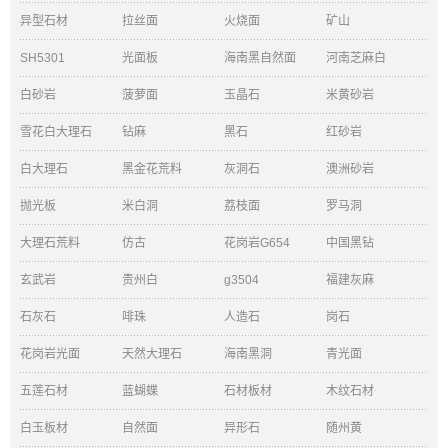
异型石材
拉丝面
火烧面
矿山
SH5301
光面板
海南黑自然面
河南芝麻白
白砂岩
菠萝面
玉晶石
米黄砂岩
雪花白大理石
钻麻
黑石
红砂岩
白大理石
黑金花荒料
灰洞石
澳洲砂岩
抛光板
米白洞
荔枝面
罗马洞
大理石荒料
仿古
花岗岩G654
中国黑钻
玄武岩
贵州白
g3504
福建灰麻
石灰石
啡珠
人造石
岗石
花岗岩光面
天然大理石
海南黑洞
青光面
五莲石材
蓝蝴蝶
石材板材
木纹石材
白玉板材
自然面
异形石
随州黄