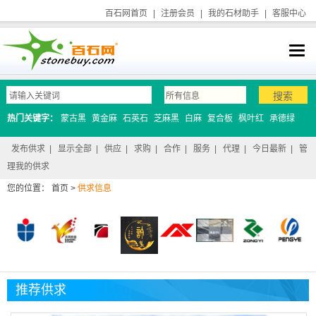
百石网首页
|
注册会员
|
我的石材助手
|
客服中心
热门关键字：
蒙古黑
黄金麻
石英石
芝麻黑
白麻
复合板
枫叶红
承德绿
发布供求
|
显示全部
|
供应
|
求购
|
合作
|
服务
|
代理
|
今日最新
|
管
理我的供求
您的位置：
首页
>
供求信息
推荐供求