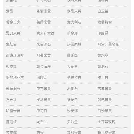
黑金花
罗马洞石
玫瑰米黄
佰利黄
紫晶
圣诞米黄
水晶米黄
白玉兰
黄金贝壳
莱茵米黄
意大利灰
索菲特金
雅典米黄
意大利木纹
蓝金沙
印度绿
鱼肚白
米白洞石
热带雨林
阿富汗黑金花
西班牙深啡
阿曼米黄
珊瑚红
黄水晶
橙皮红
黄金海岸
大花白
黄洞石
保加利亚灰
深啡网
卡拉拉白
雅士白
米黄洞石
中东米黄
木化石
古典米黄
万寿红
罗马米黄
细花白
闪电米黄
哈雷米黄
中花白
沙安娜
白沙米黄
挪威红
龙舌兰
贝沙金
土耳其玫瑰
莎安娜
西米
银线米黄
新世纪米黄