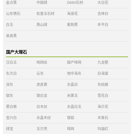
金点黑
中国绿
G684石材
大白花
山东锈石
松香玉石材
海浪花
吉林白
白玉
燕山绿
紫荆黑
牟平白
易县黑
国产大理石
汉白玉
啡网纹
国产啡网
九龙壁
东方白
云灰
地中海灰
白海棠
深灰
虎皮黄
水晶白
灰姑娘
银灰
银白龙
米黄玉
雪花白
黑白根
白木纹
水晶白玉
海贝花
宝兴白
水晶木纹
银貂
木鱼石
绿宝
玉贝壳
啡网
玛瑙红