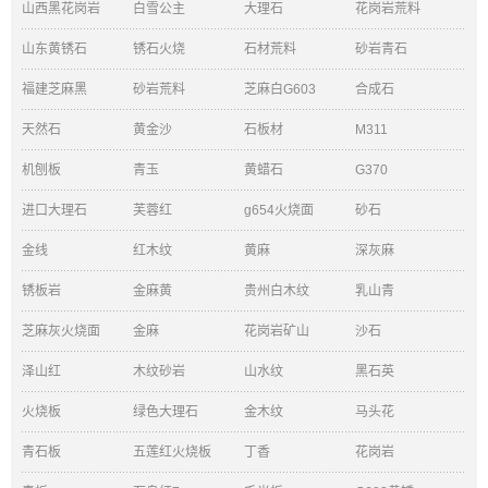
山西黑花岗岩
白雪公主
大理石
花岗岩荒料
山东黄锈石
锈石火烧
石材荒料
砂岩青石
福建芝麻黑
砂岩荒料
芝麻白G603
合成石
天然石
黄金沙
石板材
M311
机刨板
青玉
黄蜡石
G370
进口大理石
芙蓉红
g654火烧面
砂石
金线
红木纹
黄麻
深灰麻
锈板岩
金麻黄
贵州白木纹
乳山青
芝麻灰火烧面
金麻
花岗岩矿山
沙石
泽山红
木纹砂岩
山水纹
黑石英
火烧板
绿色大理石
金木纹
马头花
青石板
五莲红火烧板
丁香
花岗岩