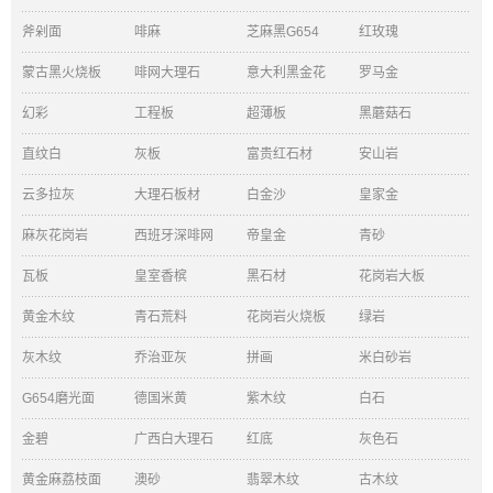
斧剁面
啡麻
芝麻黑G654
红玫瑰
蒙古黑火烧板
啡网大理石
意大利黑金花
罗马金
幻彩
工程板
超薄板
黑蘑菇石
直纹白
灰板
富贵红石材
安山岩
云多拉灰
大理石板材
白金沙
皇家金
麻灰花岗岩
西班牙深啡网
帝皇金
青砂
瓦板
皇室香槟
黑石材
花岗岩大板
黄金木纹
青石荒料
花岗岩火烧板
绿岩
灰木纹
乔治亚灰
拼画
米白砂岩
G654磨光面
德国米黄
紫木纹
白石
金碧
广西白大理石
红底
灰色石
黄金麻荔枝面
澳砂
翡翠木纹
古木纹