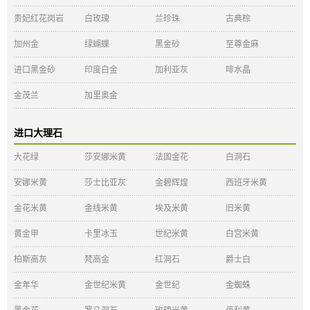
贵妃红花岗岩
白玫瑰
兰珍珠
古典棕
加州金
绿蝴蝶
黑金砂
至尊金麻
进口黑金砂
印度白金
加利亚灰
啡水晶
金茂兰
加里奥金
进口大理石
大花绿
莎安娜米黄
法国金花
白洞石
安娜米黄
莎士比亚灰
金碧辉煌
西班牙米黄
金花米黄
金线米黄
埃及米黄
旧米黄
黄金甲
卡里冰玉
世纪米黄
白宫米黄
柏斯高灰
梵高金
红洞石
爵士白
金年华
金世纪米黄
金世纪
金蜘蛛