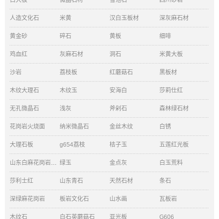
白大板
微晶石材
雪池石
四川砂岩
人造文化石
米黄
汉白玉板材
深灰麻石材
黄金砂
碎石
黄板
细啡
鸡血红
灰麻石材
洞石
米黄大板
沙岩
荔枝板
红蘑菇石
黑板材
木纹大理石
木纹玉
安海白
莎莉仕红
无孔微晶石
浅灰
斧剁石
森林绿石材
花岗岩火烧面
纳米微晶石
金丝木纹
白锈
大理石板
g654荔枝
桔子玉
五莲红光板
山东白麻花岗岩石材
绿玉
金点灰
白玉荒料
莎利士红
山东青石
天然石材
条石
深绿麻花岗岩
板岩文化石
山水画
瓦板岩
木纹石
白石英蘑菇石
亚光板
G606