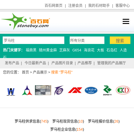
百石网首页
|
注册会员
|
我的石材助手
|
客服中心
热门关键字：
福鼎黑
随州黄金麻
芝麻灰
G654
海浪花
大板
石岛红
人造
石
发布产品
|
今日最新产品
|
产品图片目录
|
产品推荐
|
管理我的产品展厅
您的位置：
首页
>
产品展示
>
搜索 "罗马柱"
罗马柱供求信息(
745
)
罗马柱现货信息(
10
)
罗马柱报价信息(
26
)
罗马柱企业信息(
154
)