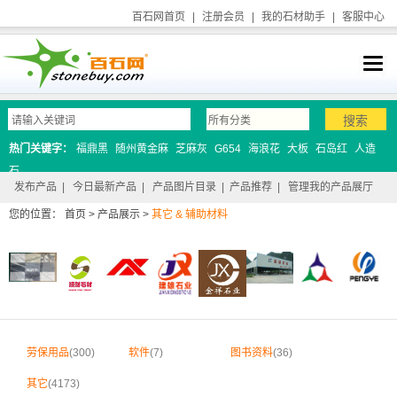
百石网首页
|
注册会员
|
我的石材助手
|
客服中心
热门关键字：
福鼎黑
随州黄金麻
芝麻灰
G654
海浪花
大板
石岛红
人造
石
发布产品
|
今日最新产品
|
产品图片目录
|
产品推荐
|
管理我的产品展厅
您的位置：
首页
>
产品展示
>
其它 & 辅助材料
劳保用品
(300)
软件
(7)
图书资料
(36)
其它
(4173)