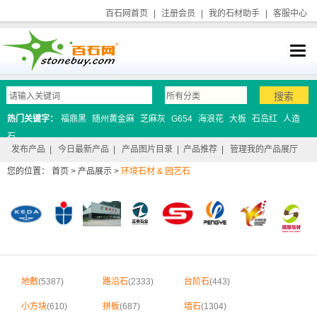
百石网首页
|
注册会员
|
我的石材助手
|
客服中心
热门关键字：
福鼎黑
随州黄金麻
芝麻灰
G654
海浪花
大板
石岛红
人造
石
发布产品
|
今日最新产品
|
产品图片目录
|
产品推荐
|
管理我的产品展厅
您的位置：
首页
>
产品展示
>
环境石材 & 园艺石
地敷
(5387)
路沿石
(2333)
台阶石
(443)
小方块
(610)
拼板
(687)
墙石
(1304)