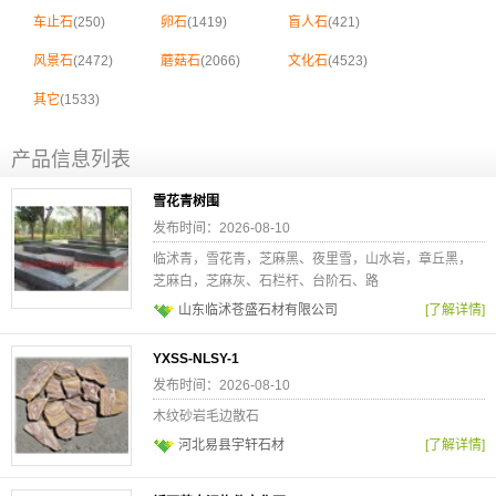
车止石
(250)
卵石
(1419)
盲人石
(421)
风景石
(2472)
蘑菇石
(2066)
文化石
(4523)
其它
(1533)
产品信息列表
雪花青树围
发布时间：2026-08-10
临沭青，雪花青，芝麻黑、夜里雪，山水岩，章丘黑，
芝麻白，芝麻灰、石栏杆、台阶石、路
山东临沭苍盛石材有限公司
[了解详情]
YXSS-NLSY-1
发布时间：2026-08-10
木纹砂岩毛边散石
河北易县宇轩石材
[了解详情]