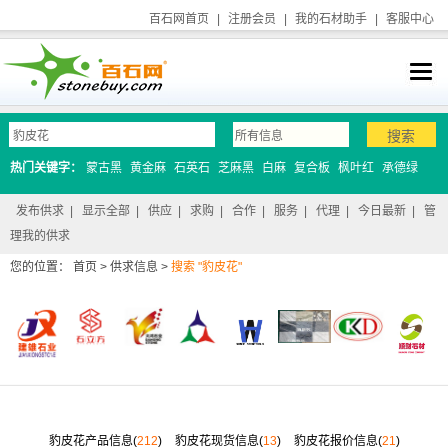
百石网首页
|
注册会员
|
我的石材助手
|
客服中心
热门关键字：
蒙古黑
黄金麻
石英石
芝麻黑
白麻
复合板
枫叶红
承德绿
发布供求
|
显示全部
|
供应
|
求购
|
合作
|
服务
|
代理
|
今日最新
|
管
理我的供求
您的位置：
首页
>
供求信息
>
搜索 "豹皮花"
豹皮花产品信息(
212
)
豹皮花现货信息(
13
)
豹皮花报价信息(
21
)