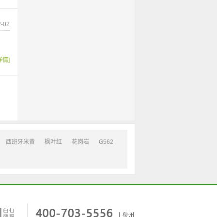
-02
详情]
西班牙米黄
枫叶红
花岗岩
G562