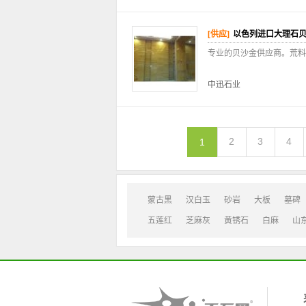
[供应]
以色列进口大理石
专业的贝沙金供应商。荒料
中迅石业
2
3
4
1
蒙古黑
汉白玉
砂岩
大板
墓碑
五莲红
芝麻灰
黄锈石
白麻
山