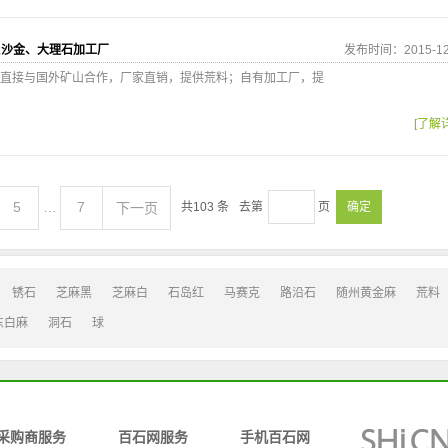
贝沙金、大理石加工厂
发布时间：2015-12
直接与国外矿山合作，厂家直销，提供荒料；自有加工厂，提
[了解
5
…
7
下一页
共
103
条
去第
页
确定
锈石
芝麻黑
芝麻白
石岛红
马赛克
路沿石
随州黄金麻
荒料
东白麻
洞石
球
采购商服务
百石网服务
手机百石网