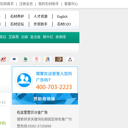
石网首页
|
注册会员
|
我的石材助手
|
客服中心
备
石材养护
人才资源
English
频
石材论坛
外贸助手
石材O2O
英石
芝麻黑
白麻
复合板
枫叶红
承德绿
-11
在这里登贝沙金广告
搜索供求关键词右侧固定排名推广刊
详情]
登热线:0592-3725999