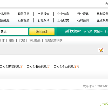
百
产品展示
现货信息
产品报价
企业信息
行业资讯
机械设
展会讯息
石材品牌
石材双译
工程欣赏
石材会刊
企业视
热门关键字：
蒙古黑
黄金麻
石
合作
|
服务
|
代理
|
今日最新
|
管理我的供求
贝沙金现货信息(
6
)
贝沙金报价信息(
2
)
贝沙金企业信息(
17
)
板
发布时间：2019-06
[了解