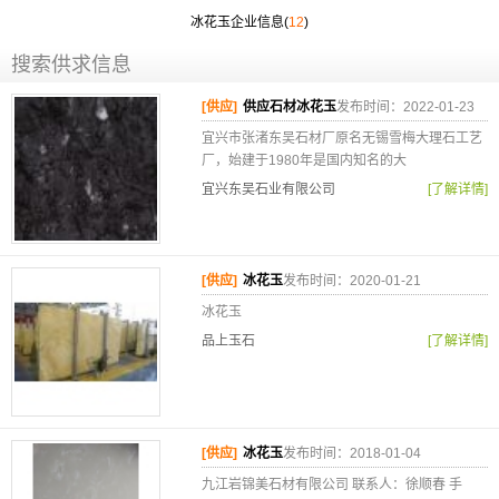
冰花玉企业信息(
12
)
搜索供求信息
[供应]
供应石材冰花玉
发布时间：2022-01-23
宜兴市张渚东吴石材厂原名无锡雪梅大理石工艺
厂，始建于1980年是国内知名的大
宜兴东吴石业有限公司
[了解详情]
[供应]
冰花玉
发布时间：2020-01-21
冰花玉
品上玉石
[了解详情]
[供应]
冰花玉
发布时间：2018-01-04
九江岩锦美石材有限公司 联系人：徐顺春 手