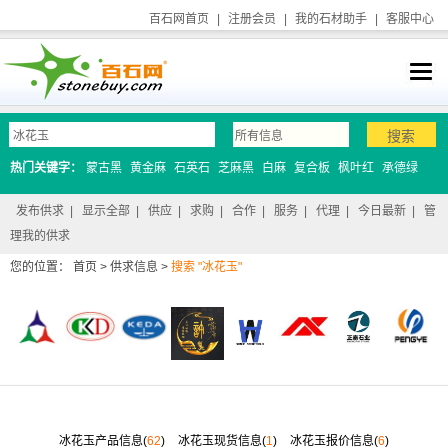
百石网首页
|
注册会员
|
我的石材助手
|
客服中心
热门关键字：
蒙古黑
黄金麻
石英石
芝麻黑
白麻
复合板
枫叶红
承德绿
发布供求
|
显示全部
|
供应
|
求购
|
合作
|
服务
|
代理
|
今日最新
|
管
理我的供求
您的位置：
首页
>
供求信息
>
搜索 "冰花玉"
冰花玉产品信息(
62
)
冰花玉现货信息(
1
)
冰花玉报价信息(
6
)