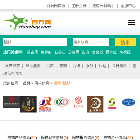
百石网首页
|
注册会员
|
我的石材助手
|
客服中心
热门关键字：
蒙古黑
黄金麻
石英石
芝麻黑
白麻
复合板
枫叶红
承德绿
发布供求
|
显示全部
|
供应
|
求购
|
合作
|
服务
|
代理
|
今日最新
|
管
理我的供求
您的位置：
首页
>
供求信息
>
搜索 "除锈"
除锈产品信息(
59
)
除锈现货信息(
6
)
除锈报价信息(
8
)
除锈企业信息(
28
)