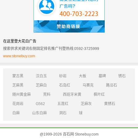
在这里登大花白广告
搜索供求关键词右侧固定排名推广刊登热线:0592-3725999
www.stonebuy.com
蒙古黑
汉白玉
砂岩
大板
墓碑
锈石
芝麻黑
芝麻白
石岛红
马赛克
路沿石
随州黄金麻
荒料
西班牙米黄
枫叶红
花岗岩
G562
五莲红
芝麻灰
黄锈石
白麻
山东白麻
洞石
球
@1999-2026 百石网 Stonebuy.com