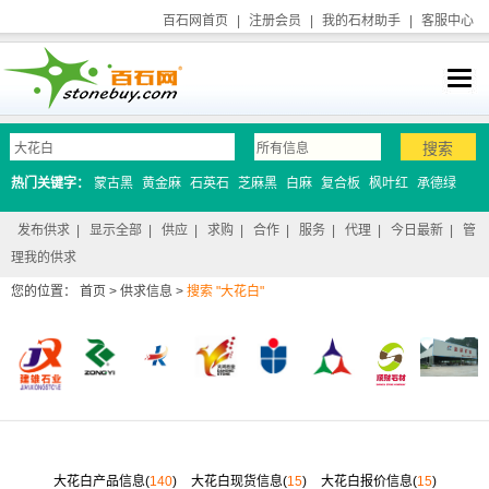
百石网首页
|
注册会员
|
我的石材助手
|
客服中心
热门关键字：
蒙古黑
黄金麻
石英石
芝麻黑
白麻
复合板
枫叶红
承德绿
发布供求
|
显示全部
|
供应
|
求购
|
合作
|
服务
|
代理
|
今日最新
|
管
理我的供求
您的位置：
首页
>
供求信息
>
搜索 "大花白"
大花白产品信息(
140
)
大花白现货信息(
15
)
大花白报价信息(
15
)