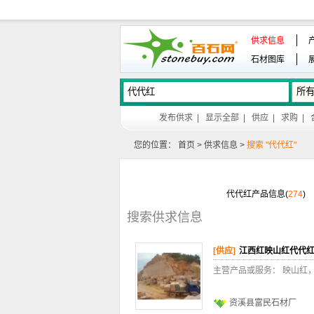
供求信息
石材图库
发布供求
|
显示全部
|
供应
|
求购
|
您的位置：
首页
>
供求信息
>
搜索 "代代红"
代代红产品信息(
274
)
搜索供求信息
[供应]
江西红映山红代代
主营产品或服务： 映山红
资溪县富民石材厂