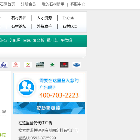
石网首页
|
注册会员
|
我的石材助手
|
客服中心
备
石材养护
人才资源
English
频
石材论坛
外贸助手
石材O2O
英石
芝麻黑
白麻
复合板
枫叶红
承德绿
-06
在这里登代代红广告
搜索供求关键词右侧固定排名推广刊
详情]
登热线:0592-3725999