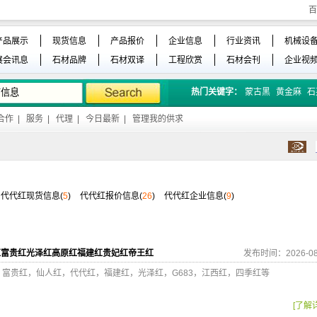
百
产品展示
现货信息
产品报价
企业信息
行业资讯
机械设
展会讯息
石材品牌
石材双译
工程欣赏
石材会刊
企业视
热门关键字：
蒙古黑
黄金麻
石
合作
|
服务
|
代理
|
今日最新
|
管理我的供求
代代红现货信息(
5
)
代代红报价信息(
26
)
代代红企业信息(
9
)
红富贵红光泽红高原红福建红贵妃红帝王红
发布时间：2026-08
，富贵红，仙人红，代代红，福建红，光泽红，G683，江西红，四季红等
[了解