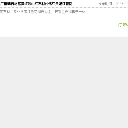
材厂墓碑石材富贵红映山红石材代代红贵妃红花岗
发布时间：2026-08
6付 富民石材：专业从事红色花岗岩为主，开采生产销售于一体
[了解
选富民石材无损耗
发布时间：2026-08
453556付 主营石材： 映山红石材（代代红、江西红）、帝王
[了解
厂家必选特价
发布时间：2026-08
453556付 主营石材： 映山红石材（代代红、江西红）、帝王
[了解
红花岗岩石材水头批发
发布时间：2026-08