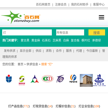
百石网首页
|
注册会员
|
我的石材助手
|
客服中心
热门关键字：
蒙古黑
黄金麻
石英石
芝麻黑
白麻
复合板
枫叶红
承德绿
发布供求
|
显示全部
|
供应
|
求购
|
合作
|
服务
|
代理
|
今日最新
|
管
理我的供求
您的位置：
首页
>
供求信息
>
搜索 "灯"
灯产品信息(
772
)
灯现货信息(
14
)
灯报价信息(
21
)
灯企业信息(
108
)