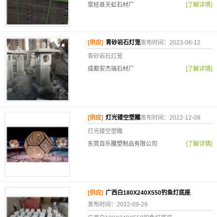
荥经县天虹石材厂
[了解详情]
[供应]
青砂岩石灯笼
发布时间：2023-06-12
青砂岩石灯笼
成都安杰瑞石材厂
[了解详情]
[供应]
灯光镂空塑雕
发布时间：2022-12-08
灯光镂空塑雕
东莞百乐雕塑制品有限公司
[了解详情]
[供应]
广西白180X240X550钓鱼灯底座
发布时间：2022-09-29