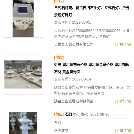
[供应]
日式石灯笼、仿古做旧石头灯、立式石灯、户外
景观灯路灯
发布时间：2022-07-01
大鹏石业林总15880556246/15260000654专业
新老矿芝麻黑/灰/白供应商，自有矿
长泰县大鹏石材有限公司
[了解详情]
[供应]
灯笼 湖北黄锈石价格 湖北黄金麻价格 湖北白麻
石材 黄金麻光面
发布时间：2022-03-14
随县吴山豪馨石材 经销批发的黄金麻、白麻、异
型畅销消费者市场，在消费者当
随县吴山豪馨石材经营部
[了解详情]
[供应]
石灯
发布时间：2021-08-10
石灯
永强雕刻
[了解详情]