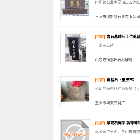
纽斯顿石业主要加工五莲红
日照市纽斯顿石业有限公司
[供应]
青石墓碑后土位奠
一米三墓碑
山东嘉祥郝氏石材雕刻
[供应]
奠基石（重庆市）
公司产品有各种石板材（大
重庆市华天石材厂
[供应]
景观石刻字 功德牌
本公司位于浙江舟山市普陀