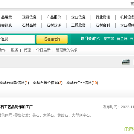
百
产品展示
现货信息
产品报价
企业信息
行业资讯
机械设
展会讯息
石材品牌
石材双译
工程欣赏
石材会刊
企业视
热门关键字：
蒙古黑
黄金麻
石
合作
|
服务
|
代理
|
今日最新
|
管理我的供求
奠基石现货信息(
1
)
奠基石报价信息(
3
)
奠基石企业信息(
10
)
基石工艺品制作加工厂
发布时间：2022-11
经理）微信同号 -零售批发：英石、太湖石、黄蜡石、大型刻字石、
[了解