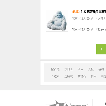
[供应]
供应奠基石|汉白玉
北京天树大理石厂（汉白玉
北京天树大理石厂（北京石
1
蒙古黑
汉白玉
砂岩
大板
墓碑
五莲红
芝麻灰
黄锈石
白麻
山