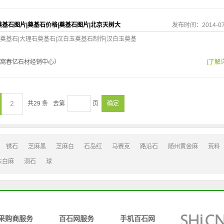
奠基石图片|奠基石价格|奠基石图片|北京天树大
发布时间：2014-07
奠基石|大理石奠基石|汉白玉奠基石制作|汉白玉奠基
窝春亿石材经销中心）
[了解
2
共
29
条
去第
页
确定
锈石
芝麻黑
芝麻白
石岛红
马赛克
路沿石
随州黄金麻
荒料
东白麻
洞石
球
采购商服务
百石网服务
手机百石网