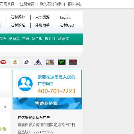
石网首页
|
注册会员
|
我的石材助手
|
客服中心
备
石材养护
人才资源
English
频
石材论坛
外贸助手
石材O2O
英石
芝麻黑
白麻
复合板
枫叶红
承德绿
-10
在这里登奠基石广告
搜索供求关键词右侧固定排名推广刊
详情]
登热线:0592-3725999