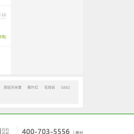
-11
详情]
西班牙米黄
枫叶红
花岗岩
G562