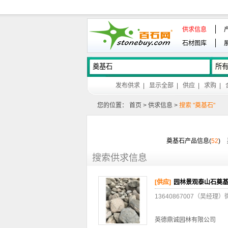
供求信息
石材图库
发布供求
|
显示全部
|
供应
|
求购
|
您的位置：
首页
>
供求信息
>
搜索 "奠基石"
奠基石产品信息(
52
)
搜索供求信息
[供应]
园林景观泰山石奠
13640867007（吴
英德鼎诚园林有限公司