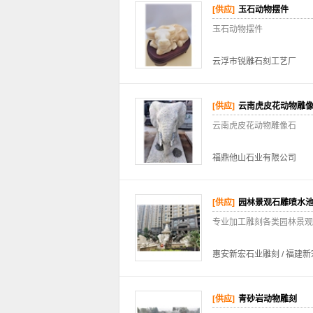
[供应]
玉石动物摆件
玉石动物摆件
云浮市锐雕石刻工艺厂
[供应]
云南虎皮花动物雕
云南虎皮花动物雕像石
福鼎他山石业有限公司
[供应]
园林景观石雕喷水池
专业加工雕刻各类园林景观石
惠安新宏石业雕刻 / 福建
[供应]
青砂岩动物雕刻