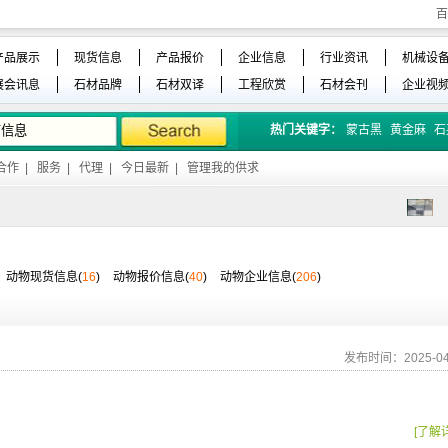
百
产品展示
现货信息
产品报价
企业信息
行业资讯
机械设
展会讯息
石材品牌
石材双译
工程欣赏
石材会刊
企业视
热门关键字：
蒙古黑
黄金麻
石
合作
|
服务
|
代理
|
今日最新
|
管理我的供求
动物现货信息(
16
)
动物报价信息(
40
)
动物企业信息(
206
)
发布时间：2025-04
[了解