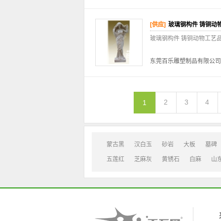
[供应]
玻璃钢构件 铸铜动
玻璃钢构件 铸铜动物工艺品
东莞百乐雕塑制品有限公司
2
3
4
1
蒙古黑
汉白玉
砂岩
大板
墓碑
五莲红
芝麻灰
黄锈石
白麻
山