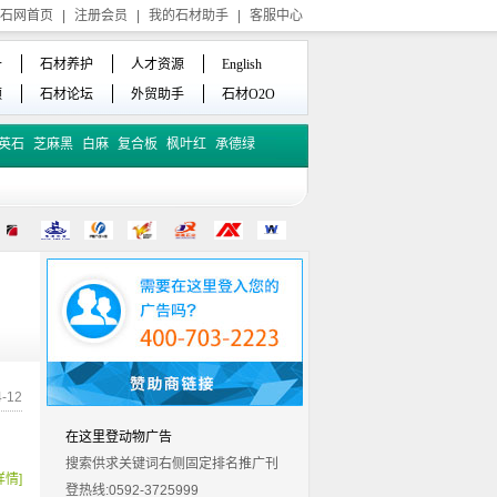
石网首页
|
注册会员
|
我的石材助手
|
客服中心
备
石材养护
人才资源
English
频
石材论坛
外贸助手
石材O2O
英石
芝麻黑
白麻
复合板
枫叶红
承德绿
-12
在这里登动物广告
搜索供求关键词右侧固定排名推广刊
详情]
登热线:0592-3725999