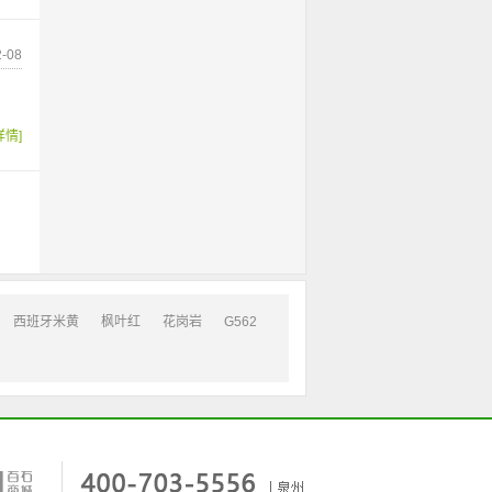
-08
详情]
西班牙米黄
枫叶红
花岗岩
G562