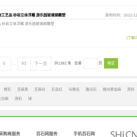
物工艺品 砂岩立体浮雕 游乐园玻璃钢雕塑
发布时间：2022-12
 砂岩立体浮雕 游乐园玻璃钢雕塑
[了解
5
…
93
下一页
共
1382
条
去第
页
确定
锈石
芝麻黑
芝麻白
石岛红
马赛克
路沿石
随州黄金麻
荒料
东白麻
洞石
球
采购商服务
百石网服务
手机百石网