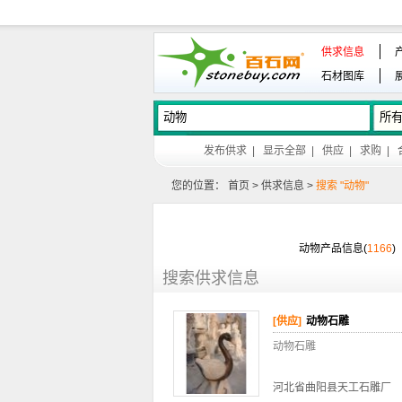
供求信息
石材图库
发布供求
|
显示全部
|
供应
|
求购
|
您的位置：
首页
>
供求信息
>
搜索 "动物"
动物产品信息(
1166
)
搜索供求信息
[供应]
动物石雕
动物石雕
河北省曲阳县天工石雕厂