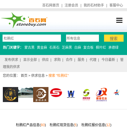
百石网首页
|
注册会员
|
我的石材助手
|
客服中心
热门关键字：
蒙古黑
黄金麻
石英石
芝麻黑
白麻
复合板
枫叶红
承德绿
发布供求
|
显示全部
|
供应
|
求购
|
合作
|
服务
|
代理
|
今日最新
|
管
理我的供求
您的位置：
首页
>
供求信息
>
搜索 "杜鹃红"
杜鹃红产品信息(
93
)
杜鹃红现货信息(
5
)
杜鹃红报价信息(
12
)