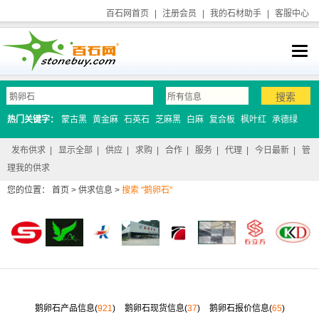
百石网首页
|
注册会员
|
我的石材助手
|
客服中心
热门关键字：
蒙古黑
黄金麻
石英石
芝麻黑
白麻
复合板
枫叶红
承德绿
发布供求
|
显示全部
|
供应
|
求购
|
合作
|
服务
|
代理
|
今日最新
|
管
理我的供求
您的位置：
首页
>
供求信息
>
搜索 "鹅卵石"
鹅卵石产品信息(
921
)
鹅卵石现货信息(
37
)
鹅卵石报价信息(
65
)