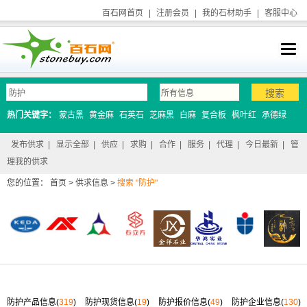
百石网首页
|
注册会员
|
我的石材助手
|
客服中心
热门关键字：
蒙古黑
黄金麻
石英石
芝麻黑
白麻
复合板
枫叶红
承德绿
发布供求
|
显示全部
|
供应
|
求购
|
合作
|
服务
|
代理
|
今日最新
|
管
理我的供求
您的位置：
首页
>
供求信息
>
搜索 "防护"
防护产品信息(
319
)
防护现货信息(
19
)
防护报价信息(
49
)
防护企业信息(
130
)