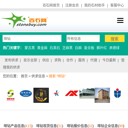
百石网首页
|
注册会员
|
我的石材助手
|
客服中心
热门关键字：
蒙古黑
黄金麻
石英石
芝麻黑
白麻
复合板
枫叶红
承德绿
发布供求
|
显示全部
|
供应
|
求购
|
合作
|
服务
|
代理
|
今日最新
|
管
理我的供求
您的位置：
首页
>
供求信息
>
搜索 "啡钻"
啡钻产品信息(
415
)
啡钻现货信息(
31
)
啡钻报价信息(
32
)
啡钻企业信息(
90
)