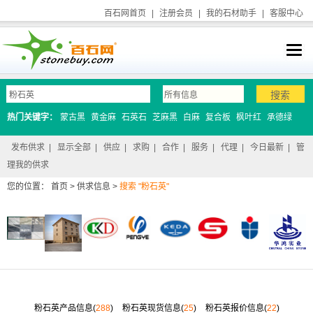
百石网首页
|
注册会员
|
我的石材助手
|
客服中心
热门关键字：
蒙古黑
黄金麻
石英石
芝麻黑
白麻
复合板
枫叶红
承德绿
发布供求
|
显示全部
|
供应
|
求购
|
合作
|
服务
|
代理
|
今日最新
|
管
理我的供求
您的位置：
首页
>
供求信息
>
搜索 "粉石英"
粉石英产品信息(
288
)
粉石英现货信息(
25
)
粉石英报价信息(
22
)