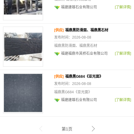
福建建雄石业有限公司
[了解详情]
[供应]
福鼎黑防滑面、福鼎黑石材
发布时间：2026-08-08
福鼎黑防滑面、福鼎黑石材
福建福鼎市其桥石业有限公司
[了解详情]
[供应]
福鼎黑G684《亚光面》
发布时间：2026-08-08
福鼎黑G684《亚光面》
福建建雄石业有限公司
[了解详情]
第1页