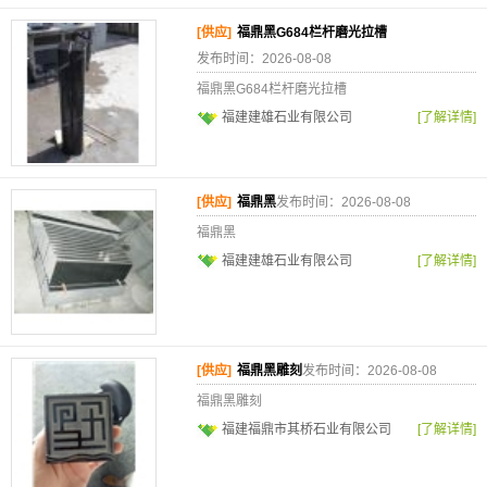
[供应]
福鼎黑G684栏杆磨光拉槽
发布时间：2026-08-08
福鼎黑G684栏杆磨光拉槽
福建建雄石业有限公司
[了解详情]
[供应]
福鼎黑
发布时间：2026-08-08
福鼎黑
福建建雄石业有限公司
[了解详情]
[供应]
福鼎黑雕刻
发布时间：2026-08-08
福鼎黑雕刻
福建福鼎市其桥石业有限公司
[了解详情]