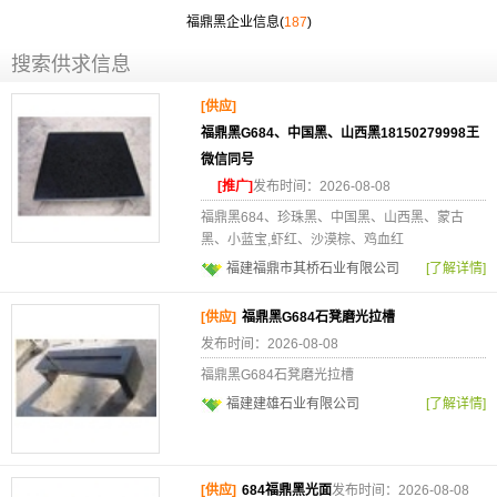
福鼎黑企业信息(
187
)
搜索供求信息
[供应]
福鼎黑G684、中国黑、山西黑18150279998王
微信同号
[推广]
发布时间：2026-08-08
福鼎黑684、珍珠黑、中国黑、山西黑、蒙古
黑、小蓝宝,虾红、沙漠棕、鸡血红
福建福鼎市其桥石业有限公司
[了解详情]
[供应]
福鼎黑G684石凳磨光拉槽
发布时间：2026-08-08
福鼎黑G684石凳磨光拉槽
福建建雄石业有限公司
[了解详情]
[供应]
684福鼎黑光面
发布时间：2026-08-08