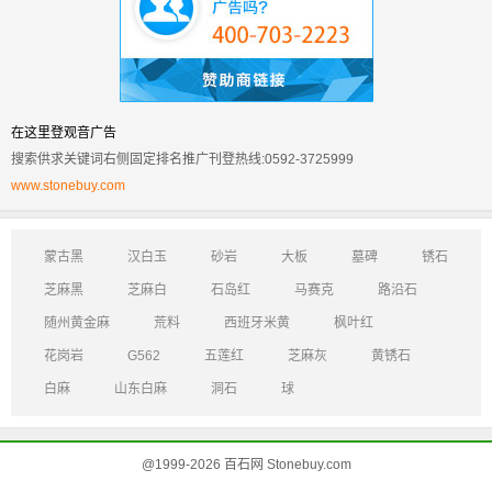
在这里登观音广告
搜索供求关键词右侧固定排名推广刊登热线:0592-3725999
www.stonebuy.com
蒙古黑
汉白玉
砂岩
大板
墓碑
锈石
芝麻黑
芝麻白
石岛红
马赛克
路沿石
随州黄金麻
荒料
西班牙米黄
枫叶红
花岗岩
G562
五莲红
芝麻灰
黄锈石
白麻
山东白麻
洞石
球
@1999-2026 百石网 Stonebuy.com