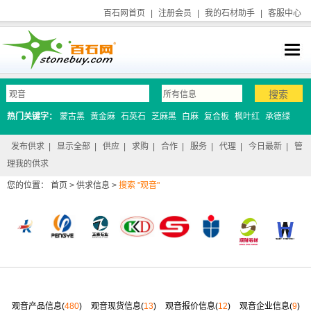
百石网首页
|
注册会员
|
我的石材助手
|
客服中心
热门关键字：
蒙古黑
黄金麻
石英石
芝麻黑
白麻
复合板
枫叶红
承德绿
发布供求
|
显示全部
|
供应
|
求购
|
合作
|
服务
|
代理
|
今日最新
|
管
理我的供求
您的位置：
首页
>
供求信息
>
搜索 "观音"
观音产品信息(
480
)
观音现货信息(
13
)
观音报价信息(
12
)
观音企业信息(
9
)