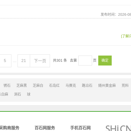
发布时间：2026-08
[了解
5
…
21
下一页
共
301
条
去第
页
确定
锈石
芝麻黑
芝麻白
石岛红
马赛克
路沿石
随州黄金麻
荒料
东白麻
洞石
球
采购商服务
百石网服务
手机百石网