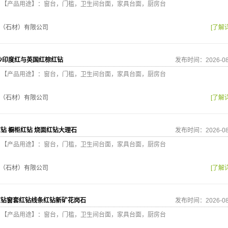
9212 【产品用途】：窗台，门槛，卫生间台面，家具台面，厨房台
（石材）有限公司
[了解
沙印度红与英国红棕红钻
发布时间：2026-08
9212 【产品用途】：窗台，门槛，卫生间台面，家具台面，厨房台
（石材）有限公司
[了解
钻 橱柜红钻 烧面红钻大理石
发布时间：2026-08
9212 【产品用途】：窗台，门槛，卫生间台面，家具台面，厨房台
（石材）有限公司
[了解
红钻窗套红钻线条红钻新矿花岗石
发布时间：2026-08
9212 【产品用途】：窗台，门槛，卫生间台面，家具台面，厨房台