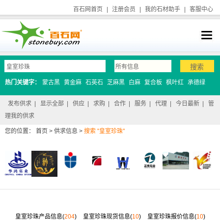
百石网首页
|
注册会员
|
我的石材助手
|
客服中心
热门关键字：
蒙古黑
黄金麻
石英石
芝麻黑
白麻
复合板
枫叶红
承德绿
发布供求
|
显示全部
|
供应
|
求购
|
合作
|
服务
|
代理
|
今日最新
|
管
理我的供求
您的位置：
首页
>
供求信息
>
搜索 "皇室珍珠"
皇室珍珠产品信息(
204
)
皇室珍珠现货信息(
10
)
皇室珍珠报价信息(
10
)