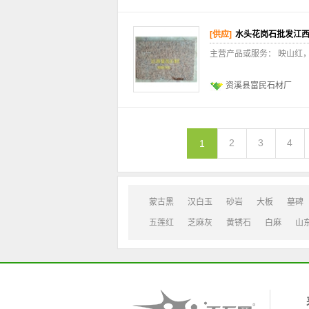
[供应]
水头花岗石批发江
主营产品或服务： 映山红
资溪县富民石材厂
2
3
4
1
蒙古黑
汉白玉
砂岩
大板
墓碑
五莲红
芝麻灰
黄锈石
白麻
山