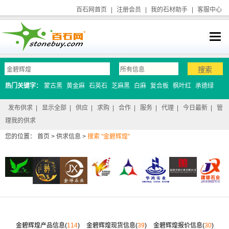
百石网首页
|
注册会员
|
我的石材助手
|
客服中心
热门关键字：
蒙古黑
黄金麻
石英石
芝麻黑
白麻
复合板
枫叶红
承德绿
发布供求
|
显示全部
|
供应
|
求购
|
合作
|
服务
|
代理
|
今日最新
|
管
理我的供求
您的位置：
首页
>
供求信息
>
搜索 "金碧辉煌"
金碧辉煌产品信息(
114
)
金碧辉煌现货信息(
39
)
金碧辉煌报价信息(
30
)