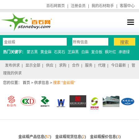
百石网首页
|
注册会员
|
我的石材助手
|
客服中心
热门关键字：
蒙古黑
黄金麻
石英石
芝麻黑
白麻
复合板
枫叶红
承德绿
发布供求
|
显示全部
|
供应
|
求购
|
合作
|
服务
|
代理
|
今日最新
|
管
理我的供求
您的位置：
首页
>
供求信息
>
搜索 "金丝缎"
金丝缎产品信息(
57
)
金丝缎现货信息(
2
)
金丝缎报价信息(
3
)