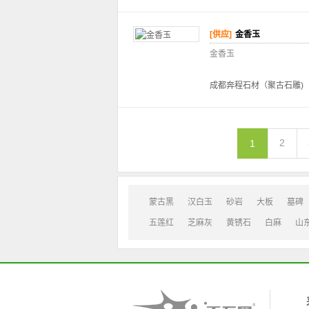
[供应]
金香玉
金香玉
成都奔程石材（聚古石雕)
2
1
蒙古黑
汉白玉
砂岩
大板
墓碑
五莲红
芝麻灰
黄锈石
白麻
山