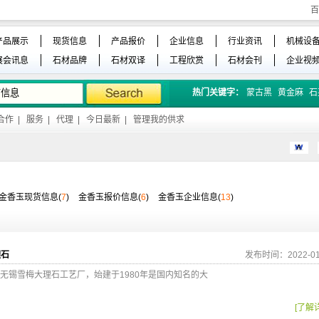
百
产品展示
现货信息
产品报价
企业信息
行业资讯
机械设
展会讯息
石材品牌
石材双译
工程欣赏
石材会刊
企业视
热门关键字：
蒙古黑
黄金麻
石
合作
|
服务
|
代理
|
今日最新
|
管理我的供求
金香玉现货信息(
7
)
金香玉报价信息(
6
)
金香玉企业信息(
13
)
理石
发布时间：2022-01
无锡雪梅大理石工艺厂，始建于1980年是国内知名的大
[了解