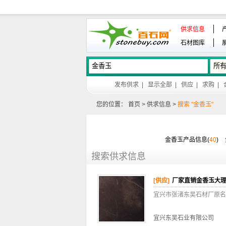
供求信息
石材图库
发布供求
|
显示全部
|
供应
|
求购
|
您的位置：
首页
>
供求信息
>
搜索 "金香玉"
金香玉产品信息(
40
)
搜索供求信息
[供应]
厂家直销金香玉大
宜兴市张渚东吴石材厂原名
宜兴东吴石业有限公司