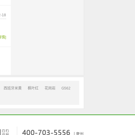
-18
详情]
西班牙米黄
枫叶红
花岗岩
G562