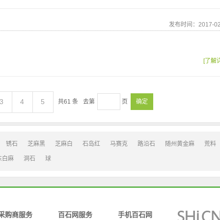
发布时间：2017-02
[了解
3
4
5
共
61
条
去第
页
确定
锈石
芝麻黑
芝麻白
石岛红
马赛克
路沿石
随州黄金麻
荒料
东白麻
洞石
球
采购商服务
百石网服务
手机百石网