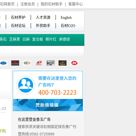
石网首页
|
注册会员
|
我的石材助手
|
客服中心
备
石材养护
人才资源
English
频
石材论坛
外贸助手
石材O2O
英石
芝麻黑
白麻
复合板
枫叶红
承德绿
-23
在这里登金香玉广告
搜索供求关键词右侧固定排名推广刊
详情]
登热线:0592-3725999