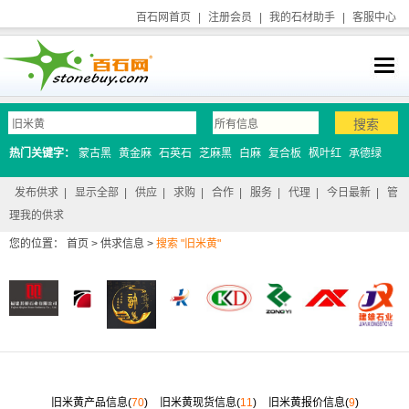
百石网首页
|
注册会员
|
我的石材助手
|
客服中心
热门关键字：
蒙古黑
黄金麻
石英石
芝麻黑
白麻
复合板
枫叶红
承德绿
发布供求
|
显示全部
|
供应
|
求购
|
合作
|
服务
|
代理
|
今日最新
|
管
理我的供求
您的位置：
首页
>
供求信息
>
搜索 "旧米黄"
旧米黄产品信息(
70
)
旧米黄现货信息(
11
)
旧米黄报价信息(
9
)