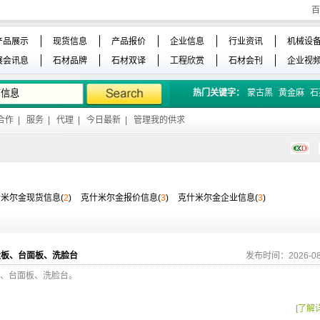
百
产品展示
现货信息
产品报价
企业信息
行业资讯
机械设
展会讯息
石材品牌
石材双译
工程欣赏
石材会刊
企业视
热门关键字：
蒙古黑
黄金麻
石
合作
|
服务
|
代理
|
今日最新
|
管理我的供求
米尔金现货信息(
2
)
克什米尔金报价信息(
3
)
克什米尔金企业信息(
3
)
大板、台面板、洗脸台
发布时间：2026-08
、台面板、洗脸台。
[了解