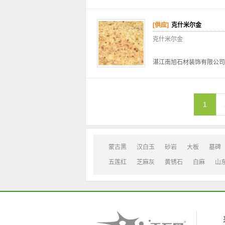
[供应]
克什米尔金
克什米尔金
湛江南旭石材装饰有限公司
1
蒙古黑
汉白玉
砂岩
大板
墓碑
五莲红
芝麻灰
黄锈石
白麻
山