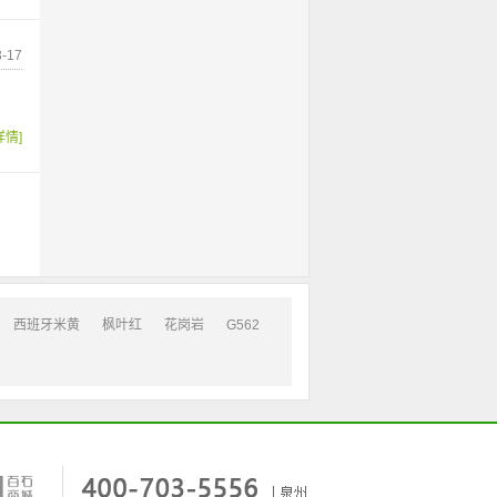
-17
详情]
西班牙米黄
枫叶红
花岗岩
G562