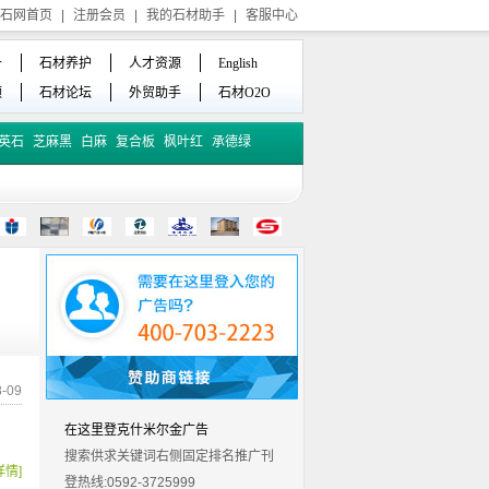
石网首页
|
注册会员
|
我的石材助手
|
客服中心
备
石材养护
人才资源
English
频
石材论坛
外贸助手
石材O2O
英石
芝麻黑
白麻
复合板
枫叶红
承德绿
-09
在这里登克什米尔金广告
搜索供求关键词右侧固定排名推广刊
详情]
登热线:0592-3725999