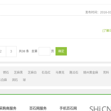
发布时间：2016-03
[了解
2
3
共
38
条
去第
页
确定
锈石
芝麻黑
芝麻白
石岛红
马赛克
路沿石
随州黄金麻
荒料
东白麻
洞石
球
采购商服务
百石网服务
手机百石网