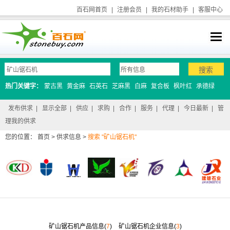
百石网首页
|
注册会员
|
我的石材助手
|
客服中心
热门关键字：
蒙古黑
黄金麻
石英石
芝麻黑
白麻
复合板
枫叶红
承德绿
发布供求
|
显示全部
|
供应
|
求购
|
合作
|
服务
|
代理
|
今日最新
|
管
理我的供求
您的位置：
首页
>
供求信息
>
搜索 "矿山锯石机"
矿山锯石机产品信息(
7
)
矿山锯石机企业信息(
3
)