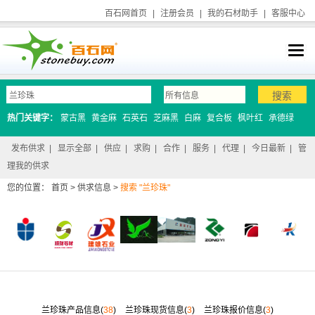
百石网首页
|
注册会员
|
我的石材助手
|
客服中心
热门关键字：
蒙古黑
黄金麻
石英石
芝麻黑
白麻
复合板
枫叶红
承德绿
发布供求
|
显示全部
|
供应
|
求购
|
合作
|
服务
|
代理
|
今日最新
|
管
理我的供求
您的位置：
首页
>
供求信息
>
搜索 "兰珍珠"
兰珍珠产品信息(
38
)
兰珍珠现货信息(
3
)
兰珍珠报价信息(
3
)