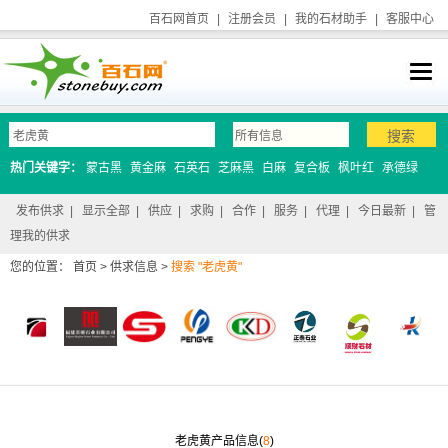
百石网首页
|
注册会员
|
我的石材助手
|
客服中心
热门关键字：
蒙古黑
黄金麻
石英石
芝麻黑
白麻
复合板
枫叶红
承德绿
发布供求
|
显示全部
|
供应
|
求购
|
合作
|
服务
|
代理
|
今日最新
|
管
理我的供求
您的位置：
首页
>
供求信息
>
搜索 "老虎黄"
老虎黄产品信息(
8
)