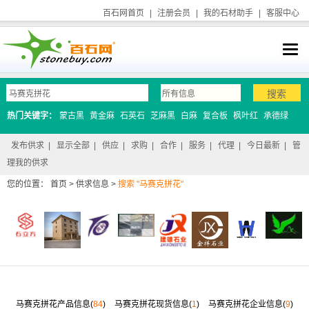
百石网首页
|
注册会员
|
我的石材助手
|
客服中心
热门关键字：
蒙古黑
黄金麻
石英石
芝麻黑
白麻
复合板
枫叶红
承德绿
发布供求
|
显示全部
|
供应
|
求购
|
合作
|
服务
|
代理
|
今日最新
|
管
理我的供求
您的位置：
首页
>
供求信息
>
搜索 "马赛克拼花"
马赛克拼花产品信息(
84
)
马赛克拼花现货信息(
1
)
马赛克拼花企业信息(
9
)