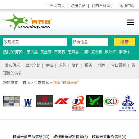
百石网首页
|
注册会员
|
我的石材助手
|
客服中心
热门关键字：
蒙古黑
黄金麻
石英石
芝麻黑
白麻
复合板
枫叶红
承德绿
发布供求
|
显示全部
|
供应
|
求购
|
合作
|
服务
|
代理
|
今日最新
|
管
理我的供求
您的位置：
首页
>
供求信息
>
搜索 "玫瑰米黄"
玫瑰米黄产品信息(
33
)
玫瑰米黄现货信息(
5
)
玫瑰米黄报价信息(
4
)