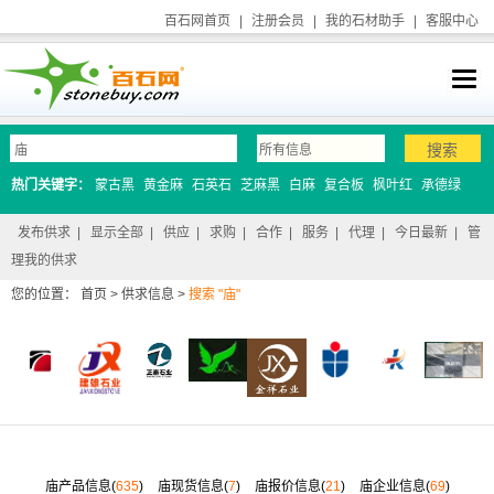
百石网首页
|
注册会员
|
我的石材助手
|
客服中心
热门关键字：
蒙古黑
黄金麻
石英石
芝麻黑
白麻
复合板
枫叶红
承德绿
发布供求
|
显示全部
|
供应
|
求购
|
合作
|
服务
|
代理
|
今日最新
|
管
理我的供求
您的位置：
首页
>
供求信息
>
搜索 "庙"
庙产品信息(
635
)
庙现货信息(
7
)
庙报价信息(
21
)
庙企业信息(
69
)