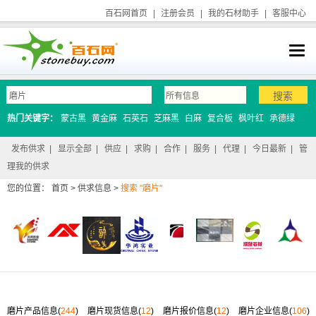
百石网首页
|
注册会员
|
我的石材助手
|
客服中心
热门关键字：
蒙古黑
黄金麻
石英石
芝麻黑
白麻
复合板
枫叶红
承德绿
发布供求
|
显示全部
|
供应
|
求购
|
合作
|
服务
|
代理
|
今日最新
|
管
理我的供求
您的位置：
首页
>
供求信息
>
搜索 "磨片"
磨片产品信息(
244
)
磨片现货信息(
12
)
磨片报价信息(
12
)
磨片企业信息(
106
)