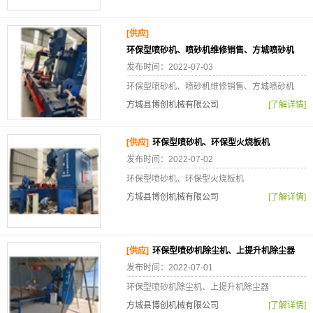
[供应]
环保型喷砂机、喷砂机维修销售、方城喷砂机
发布时间：2022-07-03
环保型喷砂机、喷砂机维修销售、方城喷砂机
方城县博创机械有限公司
[了解详情]
[供应]
环保型喷砂机、环保型火烧板机
发布时间：2022-07-02
环保型喷砂机、环保型火烧板机
方城县博创机械有限公司
[了解详情]
[供应]
环保型喷砂机除尘机、上提升机除尘器
发布时间：2022-07-01
环保型喷砂机除尘机、上提升机除尘器
方城县博创机械有限公司
[了解详情]