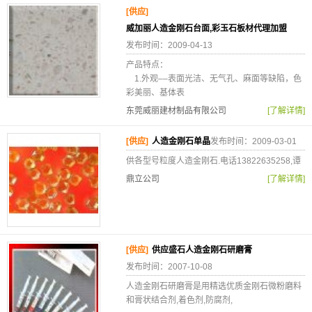
[供应]
威加丽人造金刚石台面,彩玉石板材代理加盟
发布时间：2009-04-13
产品特点：
1.外观––表面光洁、无气孔、麻面等缺陷，色
彩美丽、基体表
东莞威丽建材制品有限公司
[了解详情]
[供应]
人造金刚石单晶
发布时间：2009-03-01
供各型号粒度人造金刚石.电话13822635258,谭
鼎立公司
[了解详情]
[供应]
供应盛石人造金刚石研磨膏
发布时间：2007-10-08
人造金刚石研磨膏是用精选优质金刚石微粉磨料
和膏状结合剂,着色剂,防腐剂,