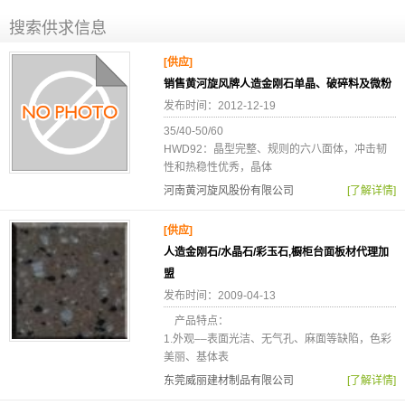
搜索供求信息
[供应]
销售黄河旋风牌人造金刚石单晶、破碎料及微粉
发布时间：2012-12-19
35/40-50/60
HWD92：晶型完整、规则的六八面体，冲击韧
性和热稳性优秀，晶体
河南黄河旋风股份有限公司
[了解详情]
[供应]
人造金刚石/水晶石/彩玉石,橱柜台面板材代理加
盟
发布时间：2009-04-13
产品特点：
1.外观––表面光洁、无气孔、麻面等缺陷，色彩
美丽、基体表
东莞威丽建材制品有限公司
[了解详情]