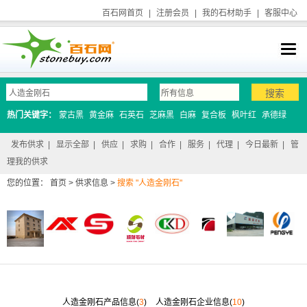
百石网首页
|
注册会员
|
我的石材助手
|
客服中心
热门关键字：
蒙古黑
黄金麻
石英石
芝麻黑
白麻
复合板
枫叶红
承德绿
发布供求
|
显示全部
|
供应
|
求购
|
合作
|
服务
|
代理
|
今日最新
|
管
理我的供求
您的位置：
首页
>
供求信息
>
搜索 "人造金刚石"
人造金刚石产品信息(
3
)
人造金刚石企业信息(
10
)