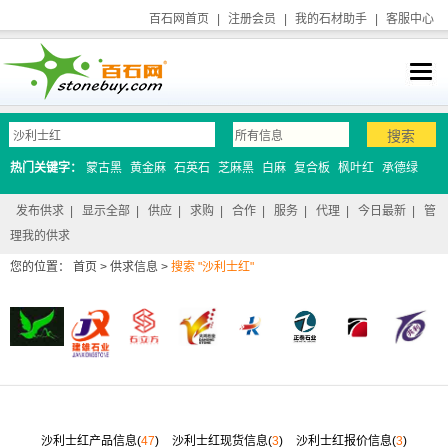
百石网首页
|
注册会员
|
我的石材助手
|
客服中心
热门关键字：
蒙古黑
黄金麻
石英石
芝麻黑
白麻
复合板
枫叶红
承德绿
发布供求
|
显示全部
|
供应
|
求购
|
合作
|
服务
|
代理
|
今日最新
|
管
理我的供求
您的位置：
首页
>
供求信息
>
搜索 "沙利士红"
沙利士红产品信息(
47
)
沙利士红现货信息(
3
)
沙利士红报价信息(
3
)