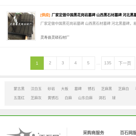
[供应]
厂家定做中国黑花岗岩墓碑 山西黑石材墓碑 河北黑
厂家定做中国黑花岗岩墓碑 山西黑石材墓碑 河北黑墓碑，
灵寿县灵硕石材厂
2
3
4
5
…
135
1
下一页
蒙古黑
汉白玉
砂岩
大板
墓碑
锈石
芝麻黑
芝麻白
五莲红
芝麻灰
黄锈石
白麻
山东白麻
洞石
球
采购商服务
百石网