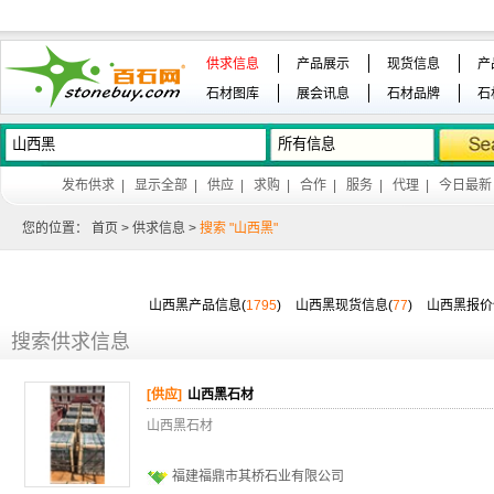
供求信息
产品展示
现货信息
产
石材图库
展会讯息
石材品牌
石
发布供求
|
显示全部
|
供应
|
求购
|
合作
|
服务
|
代理
|
今日最新
您的位置：
首页
>
供求信息
>
搜索 "山西黑"
山西黑产品信息(
1795
)
山西黑现货信息(
77
)
山西黑报价
搜索供求信息
[供应]
山西黑石材
山西黑石材
福建福鼎市其桥石业有限公司