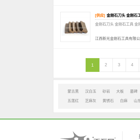
[供应]
金刚石刀头 金刚石工
金刚石刀头 金刚石工具 金
江西新光金刚石工具有限公
2
3
4
1
蒙古黑
汉白玉
砂岩
大板
墓碑
五莲红
芝麻灰
黄锈石
白麻
山