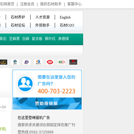
石网首页
|
注册会员
|
我的石材助手
|
客服中心
备
石材养护
人才资源
English
频
石材论坛
外贸助手
石材O2O
英石
芝麻黑
白麻
复合板
枫叶红
承德绿
-04
在这里登绳锯机广告
搜索供求关键词右侧固定排名推广刊
详情]
登热线:0592-3725999