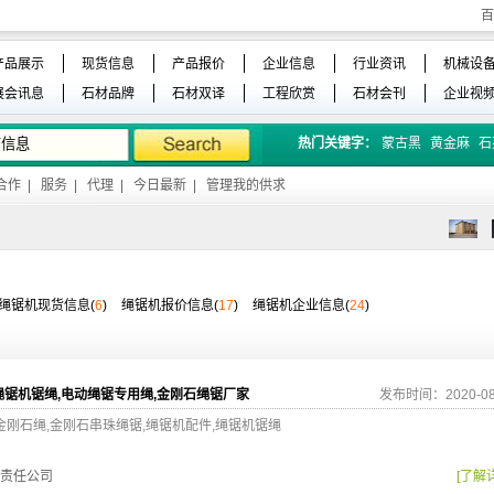
百
产品展示
现货信息
产品报价
企业信息
行业资讯
机械设
展会讯息
石材品牌
石材双译
工程欣赏
石材会刊
企业视
热门关键字：
蒙古黑
黄金麻
石
合作
|
服务
|
代理
|
今日最新
|
管理我的供求
绳锯机现货信息(
6
)
绳锯机报价信息(
17
)
绳锯机企业信息(
24
)
绳锯机锯绳,电动绳锯专用绳,金刚石绳锯厂家
发布时间：2020-08
金刚石绳,金刚石串珠绳锯,绳锯机配件,绳锯机锯绳
责任公司
[了解