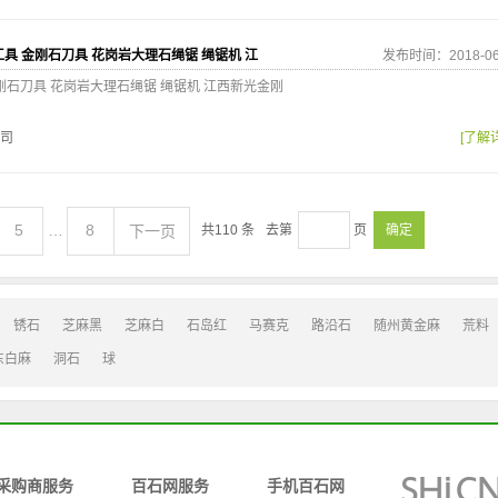
具 金刚石刀具 花岗岩大理石绳锯 绳锯机 江
发布时间：2018-06
刚石刀具 花岗岩大理石绳锯 绳锯机 江西新光金刚
司
[了解
5
…
8
下一页
共
110
条
去第
页
确定
锈石
芝麻黑
芝麻白
石岛红
马赛克
路沿石
随州黄金麻
荒料
东白麻
洞石
球
采购商服务
百石网服务
手机百石网