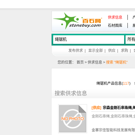
供求信息
石材图库
发布供求
|
显示全部
|
供应
|
求购
|
您的位置：
首页
>
供求信息
>
搜索 "绳锯机"
绳锯机产品信息(
117
)
搜索供求信息
[供应]
宗森金刚石串珠绳,
金刚石串绳,金刚石串珠绳,
金寨宗佳智能科技发展有限