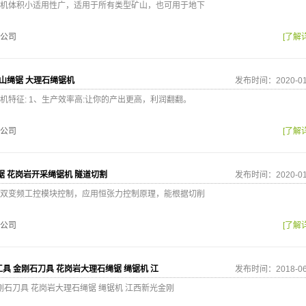
机体积小适用性广，适用于所有类型矿山，也可用于地下
公司
[了解
乐山绳锯 大理石绳锯机
发布时间：2020-01
机特征: 1、生产效率高:让你的产出更高，利润翻翻。
公司
[了解
锯 花岗岩开采绳锯机 隧道切割
发布时间：2020-01
双变频工控模块控制，应用恒张力控制原理，能根据切削
公司
[了解
具 金刚石刀具 花岗岩大理石绳锯 绳锯机 江
发布时间：2018-06
刚石刀具 花岗岩大理石绳锯 绳锯机 江西新光金刚