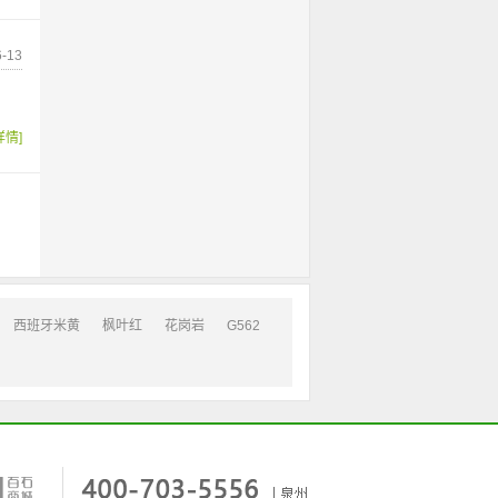
-13
详情]
西班牙米黄
枫叶红
花岗岩
G562