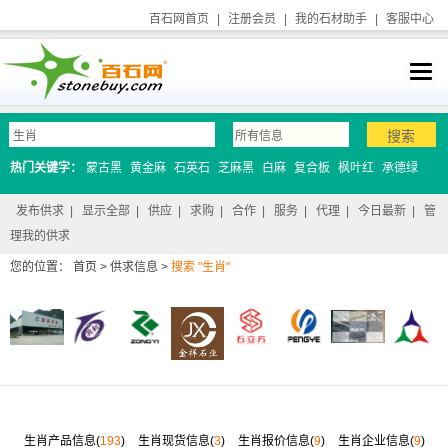
百石网首页
|
注册会员
|
我的石材助手
|
客服中心
热门关键字：
蒙古黑
黄金麻
石英石
芝麻黑
白麻
复合板
枫叶红
承德绿
发布供求
|
显示全部
|
供应
|
求购
|
合作
|
服务
|
代理
|
今日最新
|
管
理我的供求
您的位置：
首页
>
供求信息
>
搜索 "生肖"
生肖产品信息(
193
)
生肖现货信息(
3
)
生肖报价信息(
9
)
生肖企业信息(
9
)