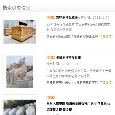
搜索供求信息
[供应]
吉祥生肖石雕座
发布时间：2023-11-04
12生肖吉祥浮雕基座 花岗岩石材雕刻 规格可定
制 表面喷金黄色漆
惠安新宏石业雕刻 / 福建新宏建设工程
[了解详情]
[供应]
卡通生肖吉祥石雕
发布时间：2023-11-04
生肖作为悠久的民俗文化符号，历代留下了大量
描绘生肖形象和象征意义的诗歌、
惠安新宏石业雕刻 / 福建新宏建设工程
[了解详情]
[供应]
生肖人物塑造 随州黄金麻石材厂家 小花白麻 火
烧面黄金麻 黄金麻