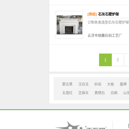
[供应]
石灰石壁炉架
订制各类造型石灰石壁炉架
云浮市锐雕石刻工艺厂
2
1
蒙古黑
汉白玉
砂岩
大板
墓碑
五莲红
芝麻灰
黄锈石
白麻
山