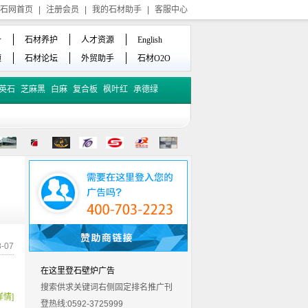
石网首页
|
注册会员
|
我的石材助手
|
客服中心
备
石材养护
人才资源
English
频
石材论坛
外贸助手
石材O2O
英石
芝麻黑
白麻
复合板
枫叶红
承德绿
-07
在这里登石壁炉广告
搜索供求关键词右侧固定排名推广刊
详情]
登热线:0592-3725999