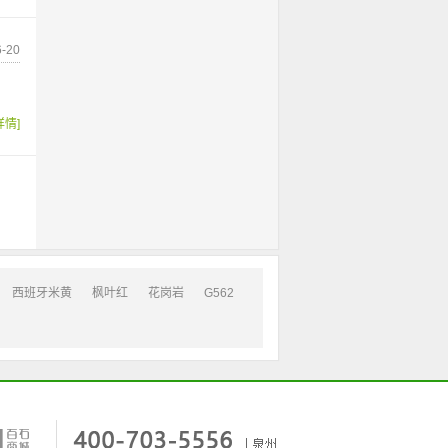
-20
详情]
西班牙米黄
枫叶红
花岗岩
G562