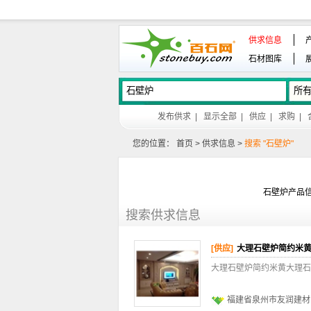
供求信息
石材图库
发布供求
|
显示全部
|
供应
|
求购
|
您的位置：
首页
>
供求信息
>
搜索 "石壁炉"
石壁炉产品信
搜索供求信息
[供应]
大理石壁炉简约米
大理石壁炉简约米黄大理石
福建省泉州市友润建材