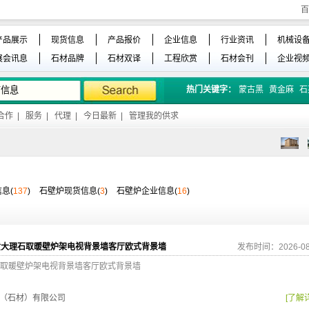
百
产品展示
现货信息
产品报价
企业信息
行业资讯
机械设
展会讯息
石材品牌
石材双译
工程欣赏
石材会刊
企业视
热门关键字：
蒙古黑
黄金麻
石
合作
|
服务
|
代理
|
今日最新
|
管理我的供求
息(
137
)
石壁炉现货信息(
3
)
石壁炉企业信息(
16
)
黄大理石取暖壁炉架电视背景墙客厅欧式背景墙
发布时间：2026-08
取暖壁炉架电视背景墙客厅欧式背景墙
（石材）有限公司
[了解