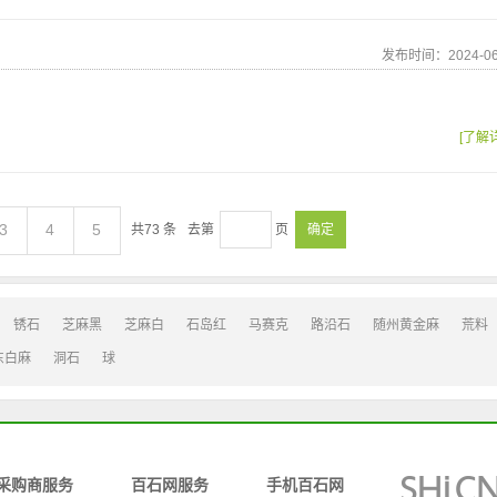
发布时间：2024-06
[了解
3
4
5
共
73
条
去第
页
确定
锈石
芝麻黑
芝麻白
石岛红
马赛克
路沿石
随州黄金麻
荒料
东白麻
洞石
球
采购商服务
百石网服务
手机百石网