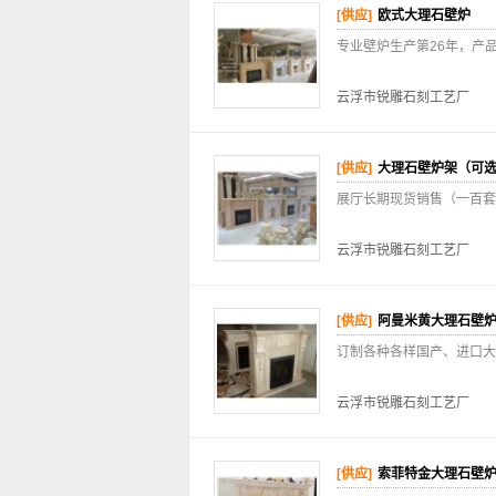
[供应]
欧式大理石壁炉
专业壁炉生产第26年，产
云浮市锐雕石刻工艺厂
[供应]
大理石壁炉架（可
展厅长期现货销售（一百套
云浮市锐雕石刻工艺厂
[供应]
阿曼米黄大理石壁
订制各种各样国产、进口大
云浮市锐雕石刻工艺厂
[供应]
索菲特金大理石壁炉架Prof