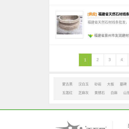
[供应]
福建省天然石材线
福建省天然石材线条批发，
福建省泉州市友润建材
2
3
4
1
蒙古黑
汉白玉
砂岩
大板
墓碑
五莲红
芝麻灰
黄锈石
白麻
山