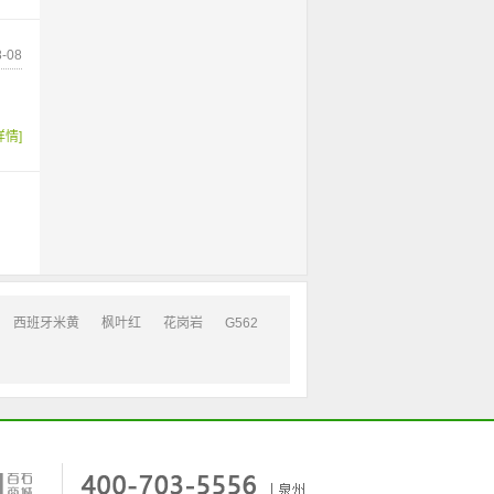
-08
详情]
西班牙米黄
枫叶红
花岗岩
G562