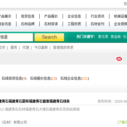
百
产品展示
现货信息
产品报价
企业信息
行业资讯
机械设
展会讯息
石材品牌
石材双译
工程欣赏
石材会刊
企业视
热门关键字：
蒙古黑
黄金麻
石
合作
|
服务
|
代理
|
今日最新
|
管理我的供求
石线现货信息(
4
)
石线报价信息(
12
)
石线企业信息(
151
)
建青石福建青石厨柜福建青石窗套福建青石线条
发布时间：2026-08
0 9212 福建青石石材福建青石大理石福建青石花岗岩英国
（石材）有限公司
[了解