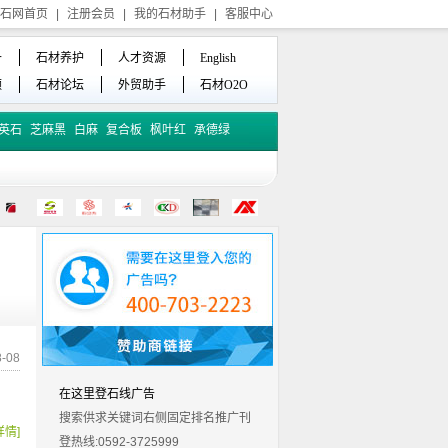
石网首页
|
注册会员
|
我的石材助手
|
客服中心
备
石材养护
人才资源
English
频
石材论坛
外贸助手
石材O2O
英石
芝麻黑
白麻
复合板
枫叶红
承德绿
-08
在这里登石线广告
搜索供求关键词右侧固定排名推广刊
详情]
登热线:0592-3725999