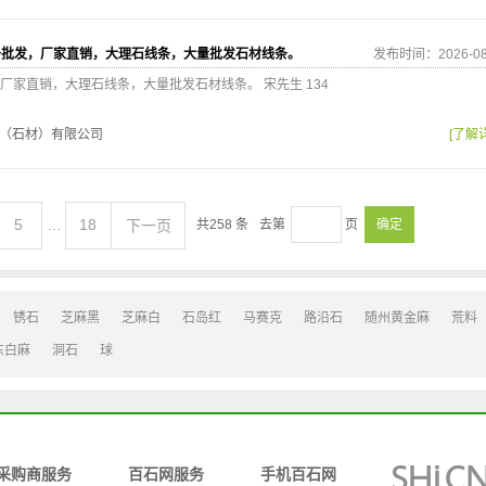
条批发，厂家直销，大理石线条，大量批发石材线条。
发布时间：2026-08
厂家直销，大理石线条，大量批发石材线条。 宋先生 134
（石材）有限公司
[了解
5
…
18
下一页
共
258
条
去第
页
确定
锈石
芝麻黑
芝麻白
石岛红
马赛克
路沿石
随州黄金麻
荒料
东白麻
洞石
球
采购商服务
百石网服务
手机百石网