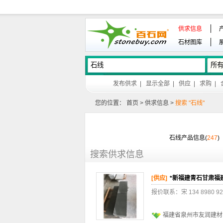
供求信息
石材图库
发布供求
|
显示全部
|
供应
|
求购
|
您的位置：
首页
>
供求信息
>
搜索 "石线"
石线产品信息(
247
)
搜索供求信息
[供应]
*新福建青石甘肃福
报价联系：宋 134 898
福建省泉州市友润建材