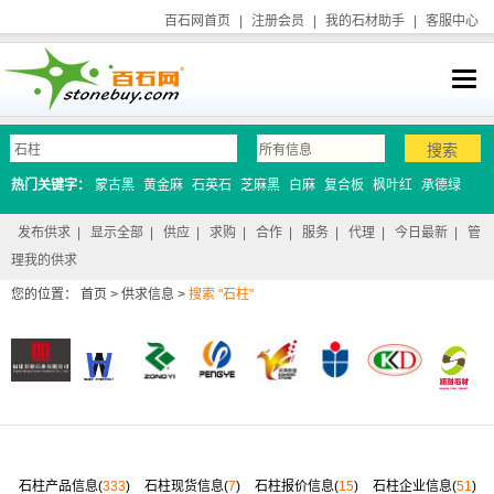
百石网首页
|
注册会员
|
我的石材助手
|
客服中心
热门关键字：
蒙古黑
黄金麻
石英石
芝麻黑
白麻
复合板
枫叶红
承德绿
发布供求
|
显示全部
|
供应
|
求购
|
合作
|
服务
|
代理
|
今日最新
|
管
理我的供求
您的位置：
首页
>
供求信息
>
搜索 "石柱"
石柱产品信息(
333
)
石柱现货信息(
7
)
石柱报价信息(
15
)
石柱企业信息(
51
)