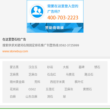
在这里登石柱广告
搜索供求关键词右侧固定排名推广刊登热线:0592-3725999
www.stonebuy.com
蒙古黑
汉白玉
砂岩
大板
墓碑
锈石
芝麻黑
芝麻白
石岛红
马赛克
路沿石
随州黄金麻
荒料
西班牙米黄
枫叶红
花岗岩
G562
五莲红
芝麻灰
黄锈石
白麻
山东白麻
洞石
球