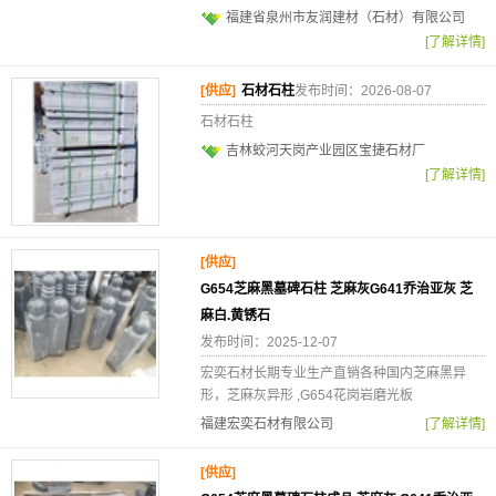
福建省泉州市友润建材（石材）有限公司
[了解详情]
[供应]
石材石柱
发布时间：2026-08-07
石材石柱
吉林蛟河天岗产业园区宝捷石材厂
[了解详情]
[供应]
G654芝麻黑墓碑石柱 芝麻灰G641乔治亚灰 芝
麻白.黄锈石
发布时间：2025-12-07
宏奕石材长期专业生产直销各种国内芝麻黑异
形，芝麻灰异形 ,G654花岗岩磨光板
福建宏奕石材有限公司
[了解详情]
[供应]