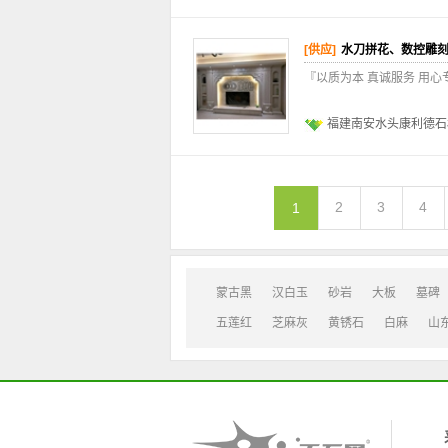
[供应]
水刀拼花、数控雕
『以质为本 真诚服务 用
福建南安水头康利德石
2
3
4
1
蒙古黑
汉白玉
砂岩
大板
墓碑
五莲红
芝麻灰
黄锈石
白麻
山