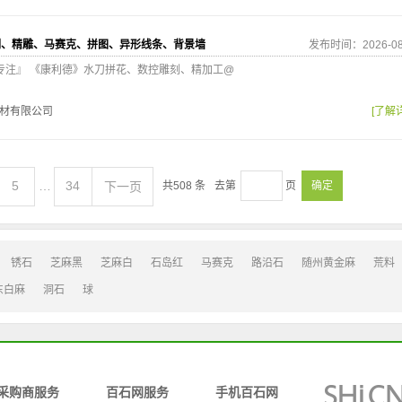
刻、精雕、马赛克、拼图、异形线条、背景墙
发布时间：2026-08
心专注』 《康利德》水刀拼花、数控雕刻、精加工@
材有限公司
[了解
5
…
34
下一页
共
508
条
去第
页
确定
锈石
芝麻黑
芝麻白
石岛红
马赛克
路沿石
随州黄金麻
荒料
东白麻
洞石
球
采购商服务
百石网服务
手机百石网