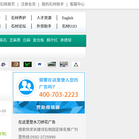
石网首页
|
注册会员
|
我的石材助手
|
客服中心
备
石材养护
人才资源
English
频
石材论坛
外贸助手
石材O2O
英石
芝麻黑
白麻
复合板
枫叶红
承德绿
-06
在这里登水刀拼花广告
搜索供求关键词右侧固定排名推广刊
详情]
登热线:0592-3725999