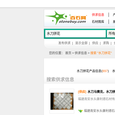
供求信息
石材图库
发布供求
|
显示全部
|
供应
|
求购
|
您的位置：
首页
>
供求信息
>
搜索 "水刀拼花"
水刀拼花产品信息(
897
)
搜索供求信息
[供应]
水刀马赛克，水刀
福建南安水头康利德石材有
福建南安水头康利德石