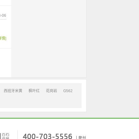
-06
详情]
西班牙米黄
枫叶红
花岗岩
G562