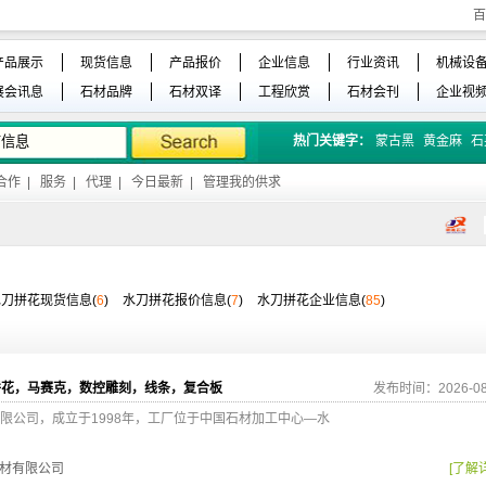
百
产品展示
现货信息
产品报价
企业信息
行业资讯
机械设
展会讯息
石材品牌
石材双译
工程欣赏
石材会刊
企业视
热门关键字：
蒙古黑
黄金麻
石
合作
|
服务
|
代理
|
今日最新
|
管理我的供求
水刀拼花现货信息(
6
)
水刀拼花报价信息(
7
)
水刀拼花企业信息(
85
)
拼花，马赛克，数控雕刻，线条，复合板
发布时间：2026-08
限公司，成立于1998年，工厂位于中国石材加工中心—水
材有限公司
[了解