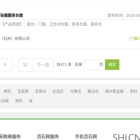
红钻做厨房台面
发布时间：2026-08
9212 【产品用途】：窗台，门槛，卫生间台面，家具台面，厨房台
（石材）有限公司
[了解
5
…
32
下一页
共
471
条
去第
页
确定
锈石
芝麻黑
芝麻白
石岛红
马赛克
路沿石
随州黄金麻
荒料
东白麻
洞石
球
采购商服务
百石网服务
手机百石网