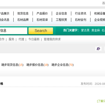
百
产品展示
现货信息
产品报价
企业信息
行业资讯
机械设
展会讯息
石材品牌
石材双译
工程欣赏
石材会刊
企业视
热门关键字：
蒙古黑
黄金麻
石
合作
|
服务
|
代理
|
今日最新
|
管理我的供求
踏步现货信息(
15
)
踏步报价信息(
19
)
踏步企业信息(
70
)
价格
发布时间：2026-08
[了解