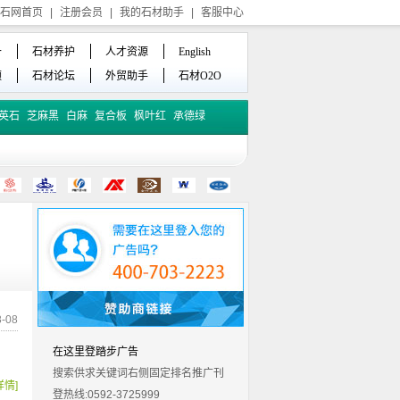
石网首页
|
注册会员
|
我的石材助手
|
客服中心
备
石材养护
人才资源
English
频
石材论坛
外贸助手
石材O2O
英石
芝麻黑
白麻
复合板
枫叶红
承德绿
-08
在这里登踏步广告
搜索供求关键词右侧固定排名推广刊
详情]
登热线:0592-3725999