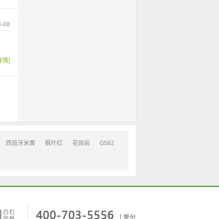
-08
详情]
西班牙米黄
枫叶红
花岗岩
G562