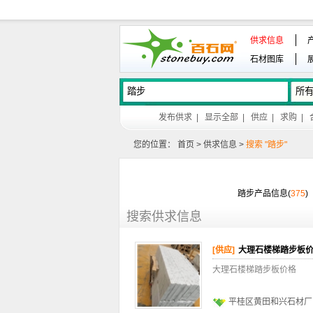
供求信息
石材图库
发布供求
|
显示全部
|
供应
|
求购
|
您的位置：
首页
>
供求信息
>
搜索 "踏步"
踏步产品信息(
375
)
搜索供求信息
[供应]
大理石楼梯踏步板
大理石楼梯踏步板价格
平桂区黄田和兴石材厂