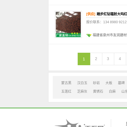
[供应]
踏步红钻辐射大吗
报价联系：134 8980 
福建省泉州市友润建材
2
3
4
1
蒙古黑
汉白玉
砂岩
大板
墓碑
五莲红
芝麻灰
黄锈石
白麻
山