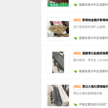
福建省泉州市友润建材
[供应]
新维纳金踏步新维纳
进口花岗岩石材矿山直销： 
福建省泉州市友润建材
[供应]
福建青石贴图英国
报价联系：宋先生 134 8
福建省泉州市友润建材
[供应]
黑白大理石楼梯踏
黑白大理石楼梯踏步板
平桂区黄田和兴石材厂