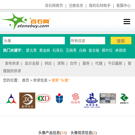
百石网首页
|
注册会员
|
我的石材助手
|
客服中心
热门关键字：
蒙古黑
黄金麻
石英石
芝麻黑
白麻
复合板
枫叶红
承德绿
发布供求
|
显示全部
|
供应
|
求购
|
合作
|
服务
|
代理
|
今日最新
|
管
理我的供求
您的位置：
首页
>
供求信息
>
搜索 "头像"
头像产品信息(
34
)
头像现货信息(
2
)