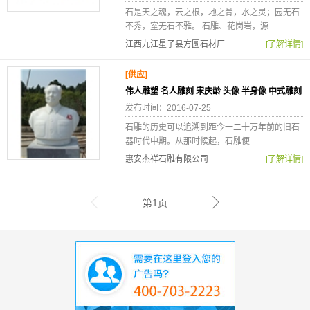
石是天之魂，云之根，地之骨，水之灵；园无石
不秀，室无石不雅。 石雕、花岗岩，源
江西九江星子县方圆石材厂
[了解详情]
[供应]
伟人雕塑 名人雕刻 宋庆龄 头像 半身像 中式雕刻
发布时间：2016-07-25
石雕的历史可以追溯到距今一二十万年前的旧石
器时代中期。从那时候起，石雕便
惠安杰祥石雕有限公司
[了解详情]
第1页