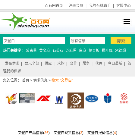
百石网首页
|
注册会员
|
我的石材助手
|
客服中心
热门关键字：
蒙古黑
黄金麻
石英石
芝麻黑
白麻
复合板
枫叶红
承德绿
发布供求
|
显示全部
|
供应
|
求购
|
合作
|
服务
|
代理
|
今日最新
|
管
理我的供求
您的位置：
首页
>
供求信息
>
搜索 "文登白"
文登白产品信息(
36
)
文登白现货信息(
3
)
文登白报价信息(
4
)