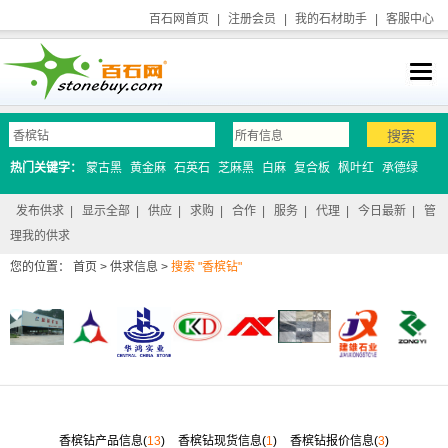
百石网首页
|
注册会员
|
我的石材助手
|
客服中心
热门关键字：
蒙古黑
黄金麻
石英石
芝麻黑
白麻
复合板
枫叶红
承德绿
发布供求
|
显示全部
|
供应
|
求购
|
合作
|
服务
|
代理
|
今日最新
|
管
理我的供求
您的位置：
首页
>
供求信息
>
搜索 "香槟钻"
香槟钻产品信息(
13
)
香槟钻现货信息(
1
)
香槟钻报价信息(
3
)