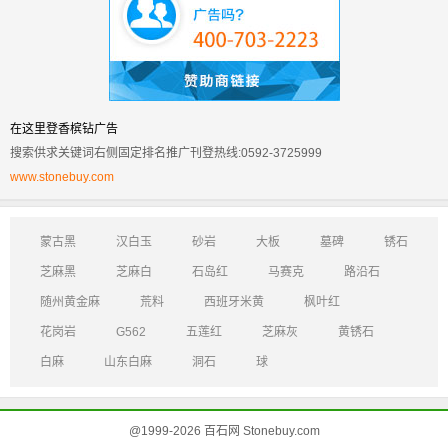
在这里登香槟钻广告
搜索供求关键词右侧固定排名推广刊登热线:0592-3725999
www.stonebuy.com
蒙古黑
汉白玉
砂岩
大板
墓碑
锈石
芝麻黑
芝麻白
石岛红
马赛克
路沿石
随州黄金麻
荒料
西班牙米黄
枫叶红
花岗岩
G562
五莲红
芝麻灰
黄锈石
白麻
山东白麻
洞石
球
@1999-2026 百石网 Stonebuy.com